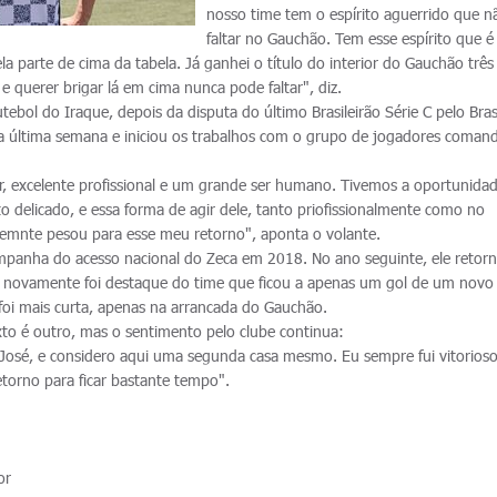
nosso time tem o espírito aguerrido que 
faltar no Gauchão. Tem esse espírito que 
la parte de cima da tabela. Já ganhei o título do interior do Gauchão três
e querer brigar lá em cima nunca pode faltar", diz.
bol do Iraque, depois da disputa do último Brasileirão Série C pelo Brasi
 última semana e iniciou os trabalhos com o grupo de jogadores coman
, excelente profissional e um grande ser humano. Tivemos a oportunida
delicado, e essa forma de agir dele, tanto priofissionalmente como no
mnte pesou para esse meu retorno", aponta o volante.
mpanha do acesso nacional do Zeca em 2018. No ano seguinte, ele retor
C e novamente foi destaque do time que ficou a apenas um gol de um novo
oi mais curta, apenas na arrancada do Gauchão.
xto é outro, mas o sentimento pelo clube continua:
José, e considero aqui uma segunda casa mesmo. Eu sempre fui vitorioso
etorno para ficar bastante tempo".
or