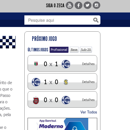
SIGA O ZECA
PRÓXIMO JOGO
ÚLTIMOS JOGOS
Profissional
Base
Sub-20
0
x
1
Detalhes
1
x
0
Detalhes
rito de
s que o
 Passo
0
x
0
Detalhes
ara o
ações.
Ver Todos
, pela
ue o