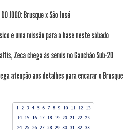
 DO JOGO: Brusque x São José
sico e uma missão para a base neste sábado
altis, Zeca chega às semis no Gauchão Sub-20
rega atenção aos detalhes para encarar o Brusque
1
2
3
4
5
6
7
8
9
10
11
12
13
14
15
16
17
18
19
20
21
22
23
24
25
26
27
28
29
30
31
32
33