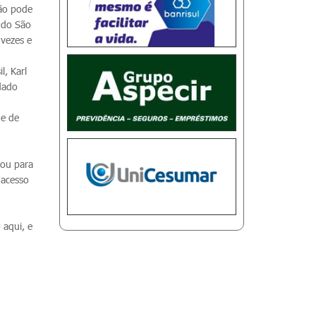
não pode
é do São
 vezes e
l, Karl
dado
de de
nou para
 acesso
 aqui, e