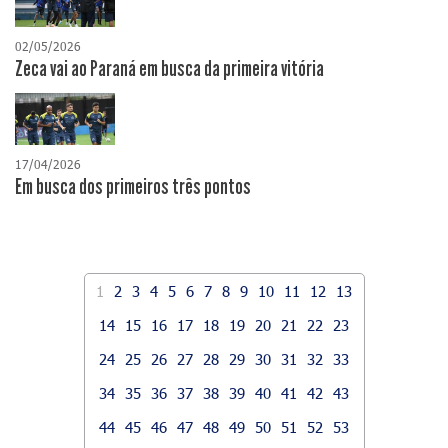
02/05/2026
Zeca vai ao Paraná em busca da primeira vitória
17/04/2026
​Em busca dos primeiros três pontos
1
2
3
4
5
6
7
8
9
10
11
12
13
14
15
16
17
18
19
20
21
22
23
24
25
26
27
28
29
30
31
32
33
34
35
36
37
38
39
40
41
42
43
44
45
46
47
48
49
50
51
52
53