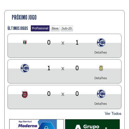
PRÓXIMO JOGO
ÚLTIMOS JOGOS
Profissional
Base
Sub-20
0
x
1
Detalhes
1
x
0
Detalhes
0
x
0
Detalhes
Ver Todos