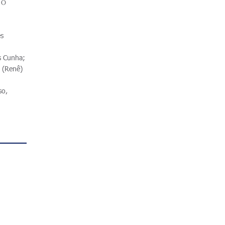
 O
es
s Cunha;
n (Renê)
so,