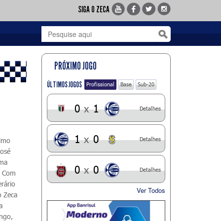
SIGA O ZECA
PRÓXIMO JOGO
ÚLTIMOS JOGOS
Profissional
Base
Sub-20
0
x
1
Detalhes
1
x
0
Detalhes
ximo
José
ima
0
x
0
Detalhes
. Com
rário
Ver Todos
o Zeca
a
ingo,