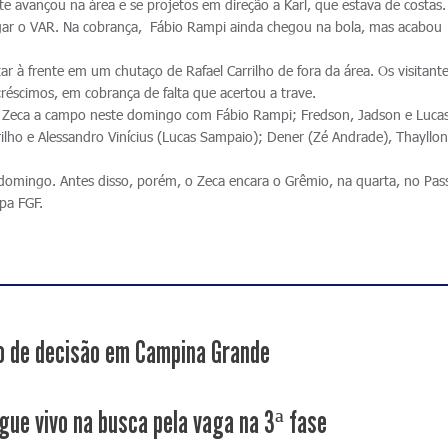
 avançou na área e se projetos em direção a Karl, que estava de costas.
chegar o VAR. Na cobrança, Fábio Rampi ainda chegou na bola, mas acabou
ar à frente em um chutaço de Rafael Carrilho de fora da área. Os visitant
éscimos, em cobrança de falta que acertou a trave.
 Zeca a campo neste domingo com Fábio Rampi; Fredson, Jadson e Luca
rilho e Alessandro Vinícius (Lucas Sampaio); Dener (Zé Andrade), Thayllo
omingo. Antes disso, porém, o Zeca encara o Grêmio, na quarta, no Pas
pa FGF.
 de decisão em Campina Grande
gue vivo na busca pela vaga na 3ª fase