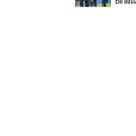
​Em bus