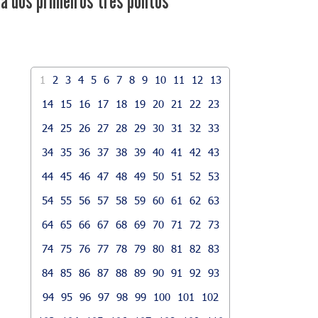
ca dos primeiros três pontos
1
2
3
4
5
6
7
8
9
10
11
12
13
14
15
16
17
18
19
20
21
22
23
24
25
26
27
28
29
30
31
32
33
34
35
36
37
38
39
40
41
42
43
44
45
46
47
48
49
50
51
52
53
54
55
56
57
58
59
60
61
62
63
64
65
66
67
68
69
70
71
72
73
74
75
76
77
78
79
80
81
82
83
84
85
86
87
88
89
90
91
92
93
94
95
96
97
98
99
100
101
102