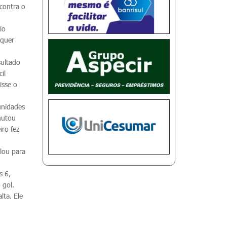
contra o
io
equer
sultado
il
isse o
unidades
hutou
iro fez
ilou para
s 6,
 gol.
lta. Ele