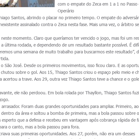
com o empate do Zeca em 1 a 1 no Passo 
Operário
hiago Santos, abrindo o placar no primeiro tempo. O empate do adversár
existente assinalado contra o Zeca nesta fase. Mais uma vez, o árbitro s
 neste momento. Claro que queríamos ter vencido o jogo, mas foi um re
a última rodada, e dependendo de um resultado bastante possível. É difíc
eremos uma semana de muito trabalho para buscarmos este resultado”, d
tida.
 o São José. Desde os primeiros movimentos, isso ficou claro. E as oport
l chutou sobre o gol. Aos 15, Thiago Santos criou o espaço pelo meio e c
 acertou a trave. Aos 29, outra vez Thiago Santos teve a chance e o gole
avante, ele não perdoou. Em bola rolada por Thayllon, Thiago Santos fuz
jogo.
 arrasador. Foram duas grandes oportunidades para ampliar. Primeiro, ao
entro da área e soltou a bomba de primeira, mas a bola passou sobre o
is esperto que a defesa e recebeu em vantagem após cobrança rápida de fa
para o canto, mas a bola passou para fora.
riava suas primeiras oportunidades. Aos 27, porém, não era um desses