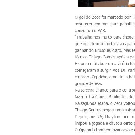
O gol do Zeca foi marcado por T
aconteceu em maus um pênalti in
consultou o VAR.
“Trabalhamos muito para chegar
que nos deixou muito vivos para 
ganhar do Brusque, claro. Mas t
técnico Thiago Gomes após a par
E quem mais buscou a vitória foi
começaram a surgir. Aos 10, Kar
cruzado. Caprichosamente, a bola
grande defesa.
Na terceira chance para o centro
fazer o 1 a 0 aos 46 minutos de 
Na segunda etapa, o Zeca voltou
Thiago Santos pegou uma sobra d
Depois, aos 26, Thayllon foi ma
limpou a jogada e chutou certo 
O Operário também avançava e c