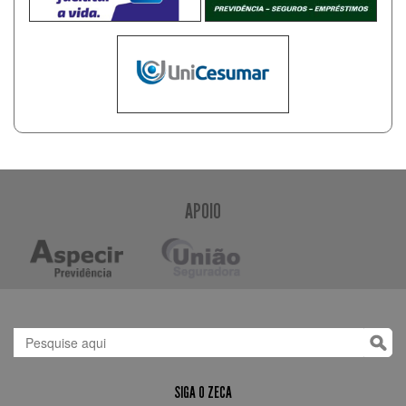
APOIO
SIGA O ZECA