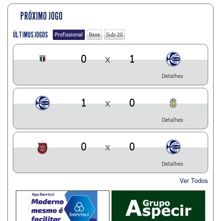
PRÓXIMO JOGO
ÚLTIMOS JOGOS
Profissional
Base
Sub-20
0
x
1
Detalhes
1
x
0
Detalhes
0
x
0
Detalhes
Ver Todos