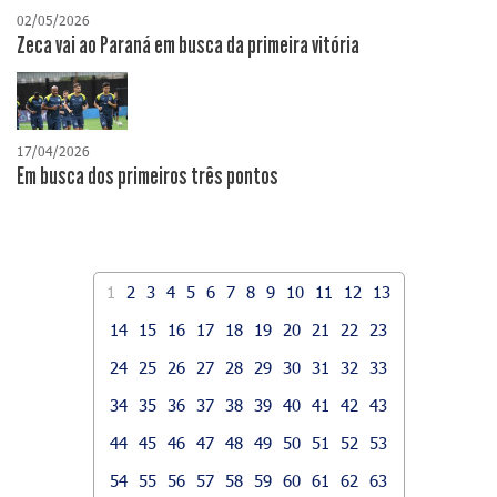
02/05/2026
Zeca vai ao Paraná em busca da primeira vitória
17/04/2026
​Em busca dos primeiros três pontos
1
2
3
4
5
6
7
8
9
10
11
12
13
14
15
16
17
18
19
20
21
22
23
24
25
26
27
28
29
30
31
32
33
34
35
36
37
38
39
40
41
42
43
44
45
46
47
48
49
50
51
52
53
54
55
56
57
58
59
60
61
62
63