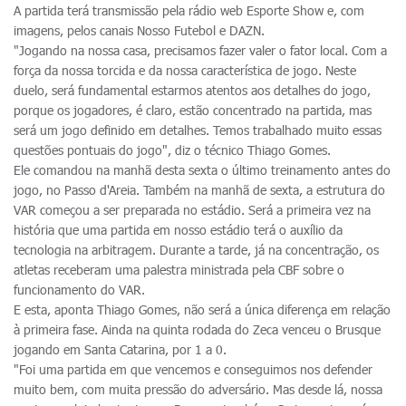
A partida terá transmissão pela rádio web Esporte Show e, com
imagens, pelos canais Nosso Futebol e DAZN.
"Jogando na nossa casa, precisamos fazer valer o fator local. Com a
força da nossa torcida e da nossa característica de jogo. Neste
duelo, será fundamental estarmos atentos aos detalhes do jogo,
porque os jogadores, é claro, estão concentrado na partida, mas
será um jogo definido em detalhes. Temos trabalhado muito essas
questões pontuais do jogo", diz o técnico Thiago Gomes.
Ele comandou na manhã desta sexta o último treinamento antes do
jogo, no Passo d'Areia. Também na manhã de sexta, a estrutura do
VAR começou a ser preparada no estádio. Será a primeira vez na
história que uma partida em nosso estádio terá o auxílio da
tecnologia na arbitragem. Durante a tarde, já na concentração, os
atletas receberam uma palestra ministrada pela CBF sobre o
funcionamento do VAR.
E esta, aponta Thiago Gomes, não será a única diferença em relação
à primeira fase. Ainda na quinta rodada do Zeca venceu o Brusque
jogando em Santa Catarina, por 1 a 0.
"Foi uma partida em que vencemos e conseguimos nos defender
muito bem, com muita pressão do adversário. Mas desde lá, nossa