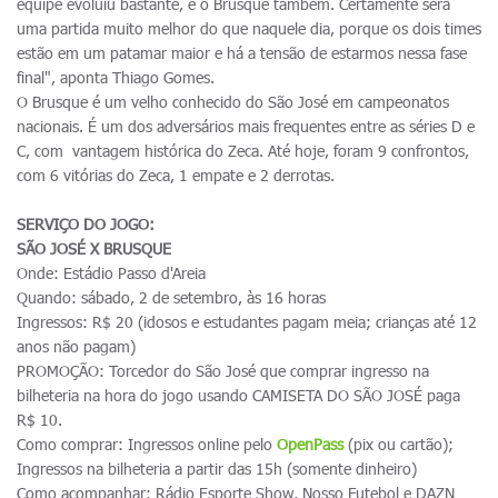
equipe evoluiu bastante, e o Brusque também. Certamente será
uma partida muito melhor do que naquele dia, porque os dois times
estão em um patamar maior e há a tensão de estarmos nessa fase
final", aponta Thiago Gomes.
O Brusque é um velho conhecido do São José em campeonatos
nacionais. É um dos adversários mais frequentes entre as séries D e
C, com vantagem histórica do Zeca. Até hoje, foram 9 confrontos,
com 6 vitórias do Zeca, 1 empate e 2 derrotas.
SERVIÇO DO JOGO:
SÃO JOSÉ X BRUSQUE
Onde: Estádio Passo d'Areia
Quando: sábado, 2 de setembro, às 16 horas
Ingressos: R$ 20 (idosos e estudantes pagam meia; crianças até 12
anos não pagam)
PROMOÇÃO: Torcedor do São José que comprar ingresso na
bilheteria na hora do jogo usando CAMISETA DO SÃO JOSÉ paga
R$ 10.
Como comprar: Ingressos online pelo
OpenPass
(pix ou cartão);
Ingressos na bilheteria a partir das 15h (somente dinheiro)
Como acompanhar: Rádio Esporte Show, Nosso Futebol e DAZN