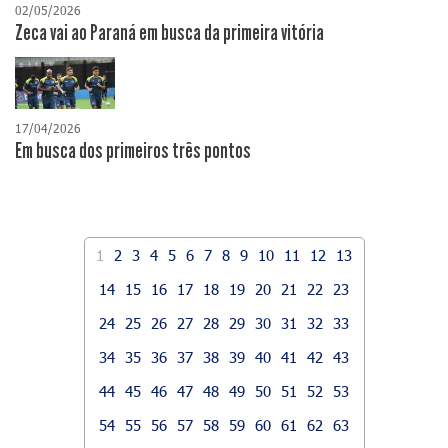
02/05/2026
Zeca vai ao Paraná em busca da primeira vitória
17/04/2026
​Em busca dos primeiros três pontos
1
2
3
4
5
6
7
8
9
10
11
12
13
14
15
16
17
18
19
20
21
22
23
24
25
26
27
28
29
30
31
32
33
34
35
36
37
38
39
40
41
42
43
44
45
46
47
48
49
50
51
52
53
54
55
56
57
58
59
60
61
62
63