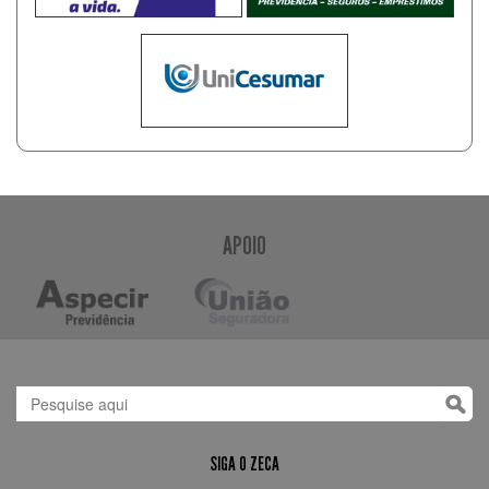
APOIO
SIGA O ZECA