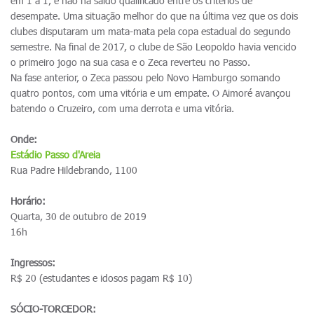
em 1 a 1, e não há saldo qualificado entre os critérios de
desempate. Uma situação melhor do que na última vez que os dois
clubes disputaram um mata-mata pela copa estadual do segundo
semestre. Na final de 2017, o clube de São Leopoldo havia vencido
o primeiro jogo na sua casa e o Zeca reverteu no Passo.
Na fase anterior, o Zeca passou pelo Novo Hamburgo somando
quatro pontos, com uma vitória e um empate. O Aimoré avançou
batendo o Cruzeiro, com uma derrota e uma vitória.
Onde:
Estádio Passo d'Areia
Rua Padre Hildebrando, 1100
Horário:
Quarta, 30 de outubro de 2019
16h
Ingressos:
R$ 20 (estudantes e idosos pagam R$ 10)
SÓCIO-TORCEDOR: