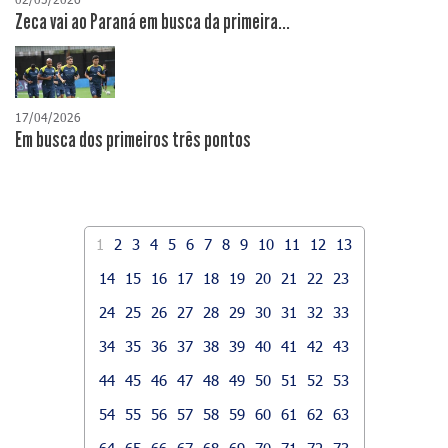
Zeca vai ao Paraná em busca da primeira...
17/04/2026
​Em busca dos primeiros três pontos
1
2
3
4
5
6
7
8
9
10
11
12
13
14
15
16
17
18
19
20
21
22
23
24
25
26
27
28
29
30
31
32
33
34
35
36
37
38
39
40
41
42
43
44
45
46
47
48
49
50
51
52
53
54
55
56
57
58
59
60
61
62
63
64
65
66
67
68
69
70
71
72
73