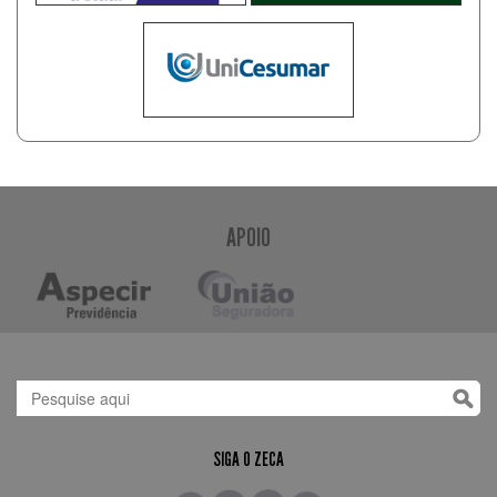
APOIO
SIGA O ZECA