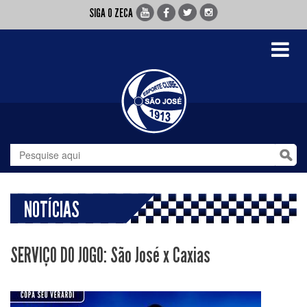
SIGA O ZECA
Toggle
navigati
NOTÍCIAS
SERVIÇO DO JOGO: São José x Caxias