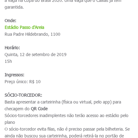
a vaga na Copa do Brasil 2020. Uma vaga que o Caxias já tem
garantida.
Onde:
Estádio Passo d'Areia
Rua Padre Hildebrando, 1100
Horário:
Quinta, 12 de setembro de 2019
15h
Ingressos:
Preço único: R$ 10
SÓCIO-TORCEDOR:
Basta apresentar a carteirinha (física ou virtual, pelo app) para
checagem do
QR Code
Sócios-torcedores inadimplentes não terão acesso ao estádio pelo
plano
O sócio-torcedor evita filas, não é preciso passar pela bilheteria. Se
ainda não buscou sua carteirinha, poderá retirá-la no portão de