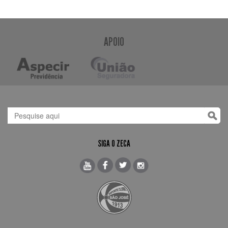
APOIO
SIGA O ZECA