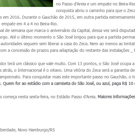
no Passo d'Areia e um empate no Beira-Rio
conquista abriu o caminho para que o Zec
ais em 2016. Durante o Gauchão de 2015, em outra partida extremament
o empate em 4 a 4 no Beira-Rio.
inal de semana que marca o aniversário da Capital, dessa vez será disputa
rgo. Até o último momento o São José brigou para que a partida perma
s autoridades seguem sem liberar a casa do Zeca. Nem ao menos as tentat
_ com a concessão de prazos para adaptação do restante das instalações _
or terá um clássico que vale muito. Com 13 pontos, o São José ocupa a
atrás, o Internacional é o oitavo. Uma vitória do Zeca será a garantia de
 campeonato. Para conquistar mais este importante passo no Gauchão, o t
s.
Quem for ao estádio com a camiseta do São José, ou azul, paga R$ 10
 começa nesta sexta-feira, no Estádio Passo d'Areia.
Maiores informações
 Liberdade, Novo Hamburgo/RS