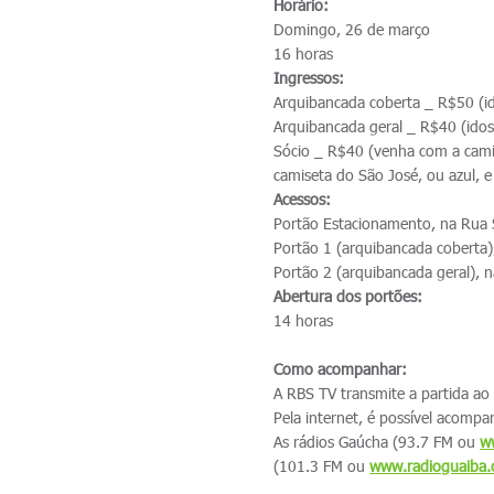
Horário:
Domingo, 26 de março
16 horas
Ingressos:
Arquibancada coberta _ R$50 (i
Arquibancada geral _ R$40 (ido
Sócio _ R$40 (venha com a cami
camiseta do São José, ou azul, 
Acessos:
Portão Estacionamento, na Rua S
Portão 1 (arquibancada coberta),
Portão 2 (arquibancada geral), na
Abertura dos portões:
14 horas
Como acompanhar:
A RBS TV transmite a partida ao
Pela internet, é possível acompa
As rádios Gaúcha (93.7 FM ou
w
(101.3 FM ou
www.radioguaiba.