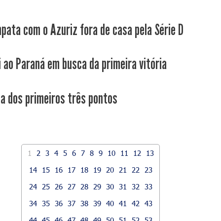
pata com o Azuriz fora de casa pela Série D
i ao Paraná em busca da primeira vitória
ca dos primeiros três pontos
1
2
3
4
5
6
7
8
9
10
11
12
13
14
15
16
17
18
19
20
21
22
23
24
25
26
27
28
29
30
31
32
33
34
35
36
37
38
39
40
41
42
43
44
45
46
47
48
49
50
51
52
53