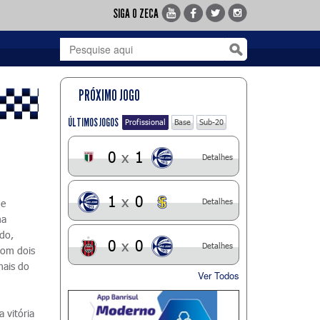
SIGA O ZECA
PRÓXIMO JOGO
ÚLTIMOS JOGOS
Profissional
Base
Sub-20
0
x
1
Detalhes
1
x
0
Detalhes
 e
ma
ado,
0
x
0
Detalhes
com dois
nais do
Ver Todos
 vitória