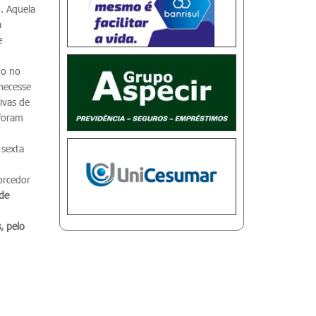
. Aquela
a
e
do no
necesse
ivas de
 foram
 sexta
orcedor
 de
, pelo