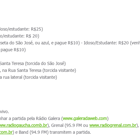
doso/estudante: R$25)
so/estudante: R$ 20)
seta do São José, ou azul, e pague R$10) - Idoso/Estudante: R$20 (ven
e pague R$10)
anta Teresa (torcida do São José)
 na Rua Santa Teresa (torcida visitante)
 rua lateral (torcida visitante)
 vivo.
nhar a partida pela Rádio Galera (
www.galeradaweb.com
)
ww.radiogaucha.comb.br
), Grenal (95.9 FM ou
www.radiogrenal.com.br
)
com.br
) e Band (94.9 FM) transmitem a partida.