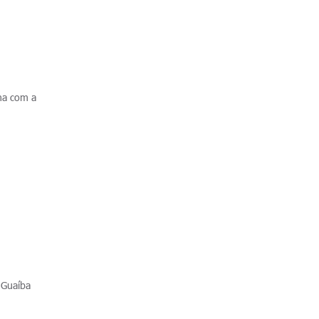
ha com a
, Guaíba