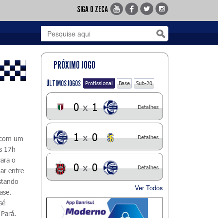
SIGA O ZECA
PRÓXIMO JOGO
ÚLTIMOS JOGOS
Profissional
Base
Sub-20
0
x
1
Detalhes
1
x
0
Detalhes
o com um
às 17h
cara o
0
x
0
Detalhes
ar entre
stando
Ver Todos
ase.
sé
Pará.