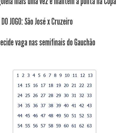
goleia mais uma vez e mantém a ponta na Copa
 DO JOGO: São José x Cruzeiro
decide vaga nas semifinais do Gauchão
1
2
3
4
5
6
7
8
9
10
11
12
13
14
15
16
17
18
19
20
21
22
23
24
25
26
27
28
29
30
31
32
33
34
35
36
37
38
39
40
41
42
43
44
45
46
47
48
49
50
51
52
53
54
55
56
57
58
59
60
61
62
63