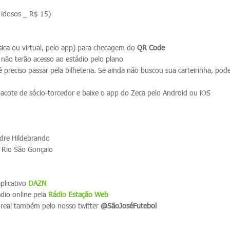
 idosos _ R$ 15)
física ou virtual, pelo app) para checagem do
QR Code
 não terão acesso ao estádio pelo plano
 é preciso passar pela bilheteria. Se ainda não buscou sua carteirinha, pod
acote de sócio-torcedor e baixe o app do Zeca pelo Android ou iOS
adre Hildebrando
a Rio São Gonçalo
aplicativo
DAZN
ádio online pela
Rádio Estação Web
real também pelo nosso twitter
@SãoJoséFutebol