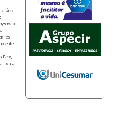
vitória
o
Paysandu
s.
penhos
 somente
do Bem,
. Leva a