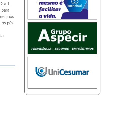
 2 a 1.
e para
 meninos
 os pés
da