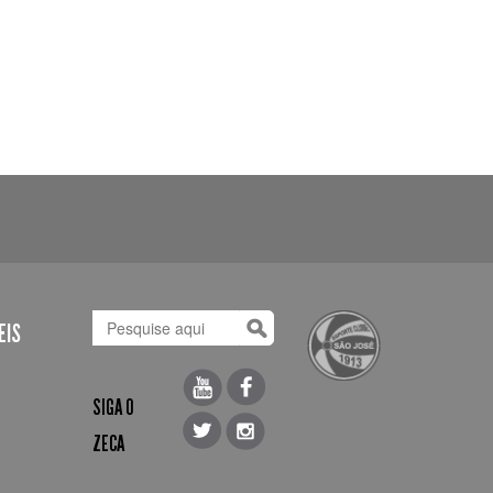
EIS
SIGA O
ZECA