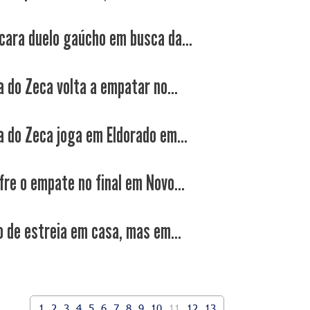
cara duelo gaúcho em busca da...
a do Zeca volta a empatar no...
a do Zeca joga em Eldorado em...
fre o empate no final em Novo...
 de estreia em casa, mas em...
1
2
3
4
5
6
7
8
9
10
11
12
13