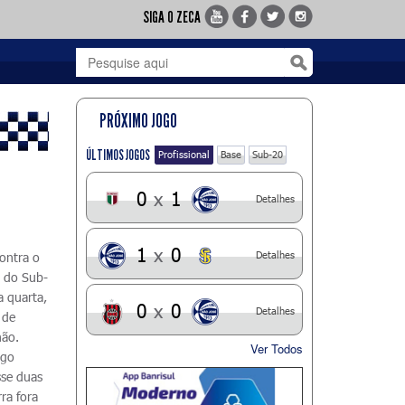
SIGA O ZECA
PRÓXIMO JOGO
ÚLTIMOS JOGOS
Profissional
Base
Sub-20
0
x
1
Detalhes
1
x
0
Detalhes
contra o
a do Sub-
a quarta,
0
x
0
Detalhes
 de
hão.
Ver Todos
igo
sse duas
ra fora