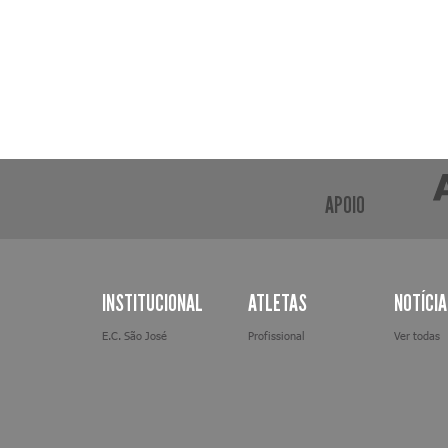
APOIO
INSTITUCIONAL
ATLETAS
NOTÍCI
E.C. São José
Profissional
Ver todas