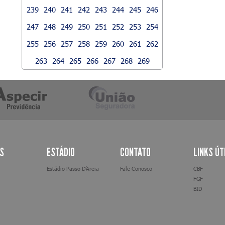
239
240
241
242
243
244
245
246
247
248
249
250
251
252
253
254
255
256
257
258
259
260
261
262
263
264
265
266
267
268
269
AS
ESTÁDIO
CONTATO
LINKS ÚT
Estádio Passo D’Areia
Fale Conosco
CBF
FGF
BID