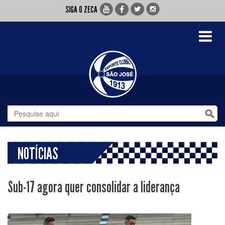
SIGA O ZECA
Toggle
navigati
NOTÍCIAS
Sub-17 agora quer consolidar a liderança