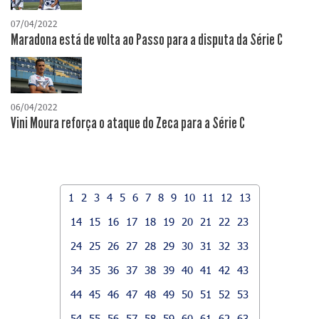
07/04/2022
Maradona está de volta ao Passo para a disputa da Série C
06/04/2022
Vini Moura reforça o ataque do Zeca para a Série C
1
2
3
4
5
6
7
8
9
10
11
12
13
14
15
16
17
18
19
20
21
22
23
24
25
26
27
28
29
30
31
32
33
34
35
36
37
38
39
40
41
42
43
44
45
46
47
48
49
50
51
52
53
54
55
56
57
58
59
60
61
62
63