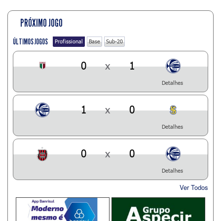
PRÓXIMO JOGO
ÚLTIMOS JOGOS
Profissional
Base
Sub-20
0
x
1
Detalhes
1
x
0
Detalhes
0
x
0
Detalhes
Ver Todos