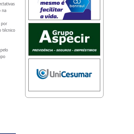
ctativas
o na
 por
o técnico
 pelo
upo