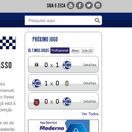
SIGA O ZECA
PRÓXIMO JOGO
ÚLTIMOS JOGOS
Profissional
Base
Sub-20
asso
0
x
1
Detalhes
1
x
0
Detalhes
sta
 Emanuel,
no Passo
0
x
0
Detalhes
já está à
petição
Ver Todos
e sei da
sileirão