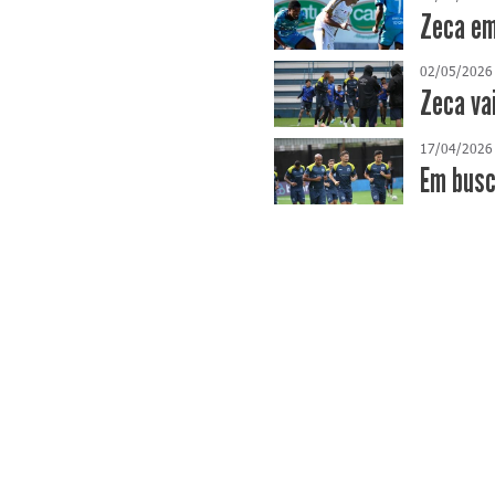
Zeca em
02/05/2026
Zeca va
17/04/2026
​Em bus