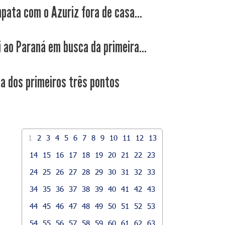
pata com o Azuriz fora de casa...
i ao Paraná em busca da primeira...
ca dos primeiros três pontos
1
2
3
4
5
6
7
8
9
10
11
12
13
14
15
16
17
18
19
20
21
22
23
24
25
26
27
28
29
30
31
32
33
34
35
36
37
38
39
40
41
42
43
44
45
46
47
48
49
50
51
52
53
54
55
56
57
58
59
60
61
62
63