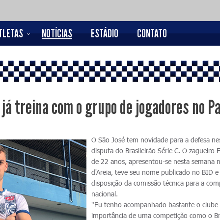
TLETAS
NOTÍCIAS
ESTÁDIO
CONTATO
já treina com o grupo de jogadores no P
O São José tem novidade para a defesa ne
disputa do Brasileirão Série C. O zagueiro
de 22 anos, apresentou-se nesta semana 
d'Areia, teve seu nome publicado no BID e 
disposição da comissão técnica para a com
nacional.
"Eu tenho acompanhado bastante o clube 
importância de uma competição como o Bra