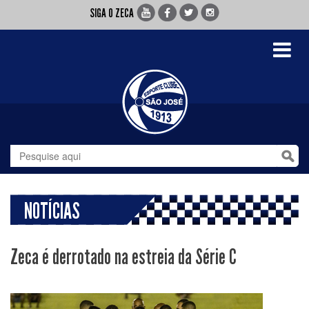
SIGA O ZECA
Toggle
navigati
NOTÍCIAS
Zeca é derrotado na estreia da Série C