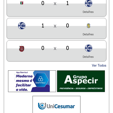
0
x
1
Detalhes
1
x
0
Detalhes
0
x
0
Detalhes
Ver Todos