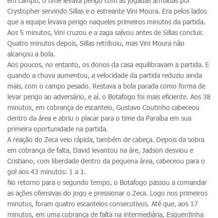
em campo, o time levava perigo com as jogadas armadas por
Crystopher servindo Sillas e o estreante Vini Moura. Era pelos lados
que a equipe levava perigo naqueles primeiros minutos da partida.
Aos 5 minutos, Vini cruzou e a zaga salvou antes de Sillas concluir.
Quatro minutos depois, Sillas retribuiu, mas Vini Moura não
alcançou a bola.
Aos poucos, no entanto, os donos da casa equilibravam a partida. E
quando a chuva aumentou, a velocidade da partida reduziu ainda
mais, com o campo pesado. Restava a bola parada como forma de
levar perigo ao adversário, e aí, o Botafogo foi mais eficiente. Aos 38
minutos, em cobrança de escanteio, Gustavo Coutinho cabeceou
dentro da área e abriu o placar para o time da Paraíba em sua
primeira oportunidade na partida.
A reação do Zeca veio rápida, também de cabeça. Depois da sobra
em cobrança de falta, David levantou na áre, Jadson desviou e
Cristiano, com liberdade dentro da pequena área, cabeceou para o
gol aos 43 minutos: 1 a 1.
No retorno para o segundo tempo, o Botafogo passou a comandar
as ações ofensivas do jogo e pressionar o Zeca. Logo nos primeiros
minutos, foram quatro escanteios consecutivos. Até que, aos 17
minutos, em uma cobrança de falta na intermediária, Esquerdinha