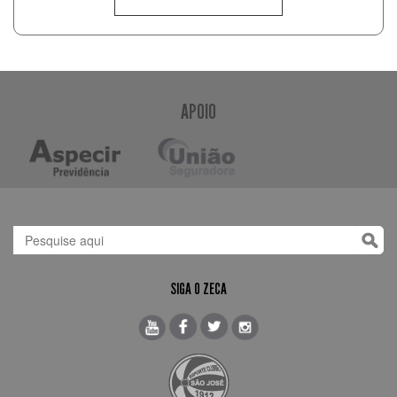
APOIO
SIGA O ZECA