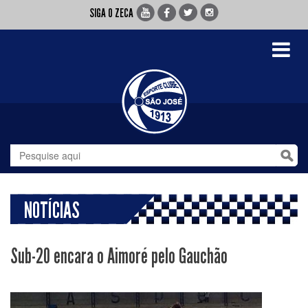
SIGA O ZECA
Toggle
navigati
NOTÍCIAS
Sub-20 encara o Aimoré pelo Gauchão