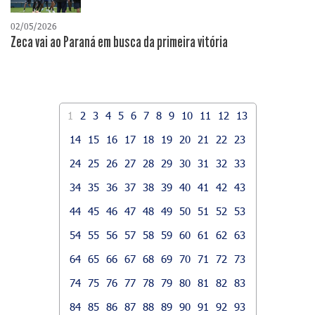
02/05/2026
Zeca vai ao Paraná em busca da primeira vitória
1
2
3
4
5
6
7
8
9
10
11
12
13
14
15
16
17
18
19
20
21
22
23
24
25
26
27
28
29
30
31
32
33
34
35
36
37
38
39
40
41
42
43
44
45
46
47
48
49
50
51
52
53
54
55
56
57
58
59
60
61
62
63
64
65
66
67
68
69
70
71
72
73
74
75
76
77
78
79
80
81
82
83
84
85
86
87
88
89
90
91
92
93