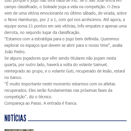
Isso porque o jogo não terá nada de frio. Se o São José entra em
campo classificado, o Soleade joga a vida na competição. O Zeca
vem de uma vitória emocionante no último sábado, de virada, sobre
o Novo Hamburgo, por 2 a 1, com gol nos acréscimos. Até agora, a
equipe soma 21 pontos em seis vitórias, três empates e apenas uma
derrota, no segundo lugar da classificação.
"Estamos com a estratégia para o jogo bem definida. Queremos
explorar os espaços que devem se abrir para o nosso time", avalia
João Pedro.
Se alguns jogadores que vêm sendo titulares não jogam nesta
quarta, por outro lado, haverá a volta do volante Samuel,
reintegrado ao grupo, e o volante Guti, recuperado de lesão, estará
no banco.
"É muito importante neste momento estarmos com os atletas
recuperados. Eles serão fundamentais nas próximas fases da
competição", diz o técnico.
Compareça ao Passo. A entrada é franca.
NOTÍCIAS