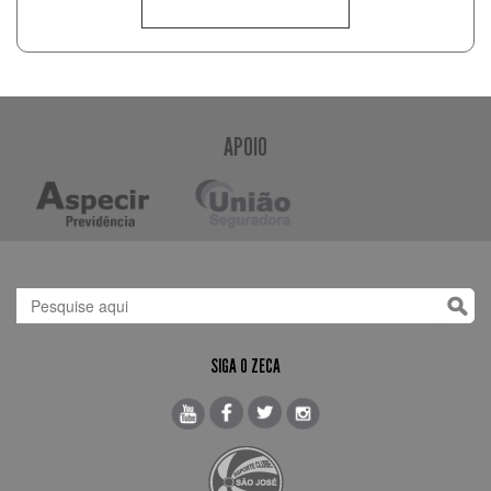
APOIO
SIGA O ZECA