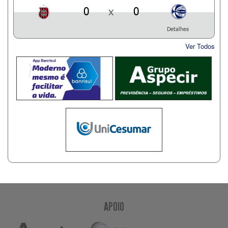
0
x
0
Detalhes
Ver Todos
APOIO