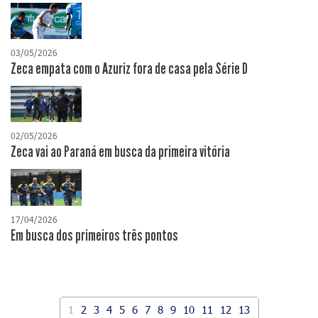
03/05/2026
Zeca empata com o Azuriz fora de casa pela Série D
02/05/2026
Zeca vai ao Paraná em busca da primeira vitória
17/04/2026
​Em busca dos primeiros três pontos
1
2
3
4
5
6
7
8
9
10
11
12
13