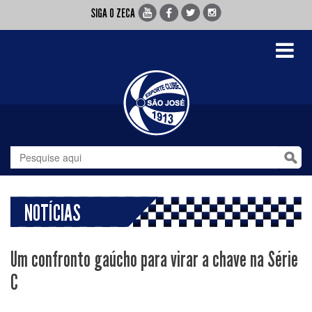
SIGA O ZECA
Toggle
navigati
NOTÍCIAS
Um confronto gaúcho para virar a chave na Série
C