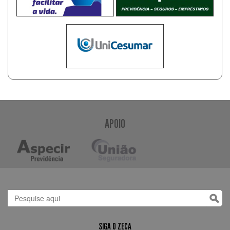
APOIO
SIGA O ZECA