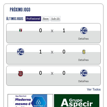
PRÓXIMO JOGO
ÚLTIMOS JOGOS
Profissional
Base
Sub-20
0
x
1
Detalhes
1
x
0
Detalhes
0
x
0
Detalhes
Ver Todos