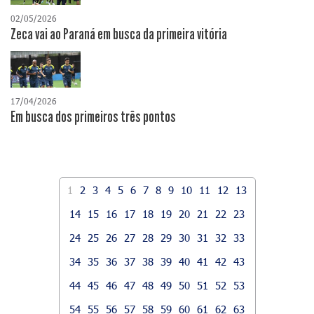
02/05/2026
Zeca vai ao Paraná em busca da primeira vitória
17/04/2026
​Em busca dos primeiros três pontos
1
2
3
4
5
6
7
8
9
10
11
12
13
14
15
16
17
18
19
20
21
22
23
24
25
26
27
28
29
30
31
32
33
34
35
36
37
38
39
40
41
42
43
44
45
46
47
48
49
50
51
52
53
54
55
56
57
58
59
60
61
62
63