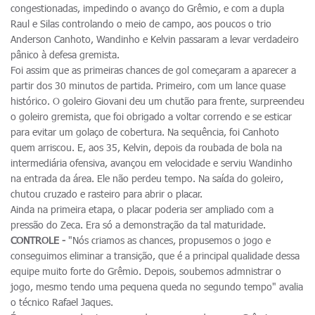
congestionadas, impedindo o avanço do Grêmio, e com a dupla
Raul e Silas controlando o meio de campo, aos poucos o trio
Anderson Canhoto, Wandinho e Kelvin passaram a levar verdadeiro
pânico à defesa gremista.
Foi assim que as primeiras chances de gol começaram a aparecer a
partir dos 30 minutos de partida. Primeiro, com um lance quase
histórico. O goleiro Giovani deu um chutão para frente, surpreendeu
o goleiro gremista, que foi obrigado a voltar correndo e se esticar
para evitar um golaço de cobertura. Na sequência, foi Canhoto
quem arriscou. E, aos 35, Kelvin, depois da roubada de bola na
intermediária ofensiva, avançou em velocidade e serviu Wandinho
na entrada da área. Ele não perdeu tempo. Na saída do goleiro,
chutou cruzado e rasteiro para abrir o placar.
Ainda na primeira etapa, o placar poderia ser ampliado com a
pressão do Zeca. Era só a demonstração da tal maturidade.
CONTROLE -
"Nós criamos as chances, propusemos o jogo e
conseguimos eliminar a transição, que é a principal qualidade dessa
equipe muito forte do Grêmio. Depois, soubemos admnistrar o
jogo, mesmo tendo uma pequena queda no segundo tempo" avalia
o técnico Rafael Jaques.