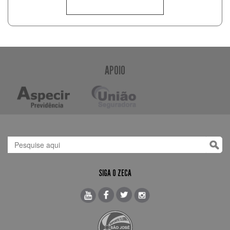
APOIO
SIGA O ZECA