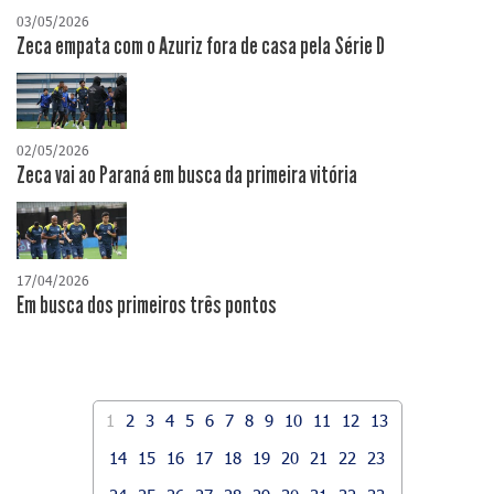
03/05/2026
Zeca empata com o Azuriz fora de casa pela Série D
02/05/2026
Zeca vai ao Paraná em busca da primeira vitória
17/04/2026
​Em busca dos primeiros três pontos
1
2
3
4
5
6
7
8
9
10
11
12
13
14
15
16
17
18
19
20
21
22
23