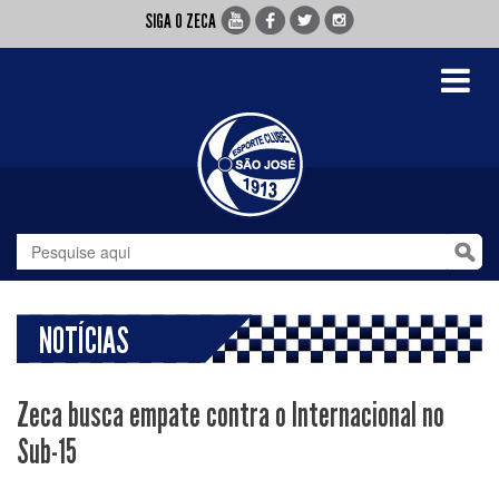
SIGA O ZECA
Toggle
navigati
NOTÍCIAS
Zeca busca empate contra o Internacional no
Sub-15