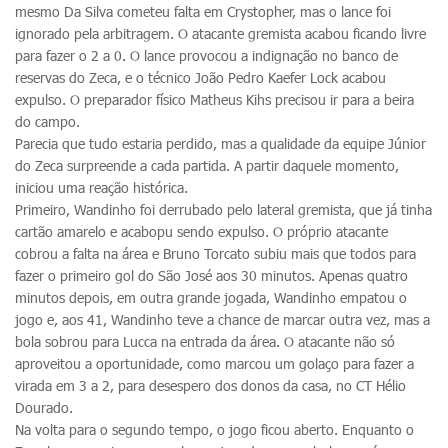
mesmo Da Silva cometeu falta em Crystopher, mas o lance foi
ignorado pela arbitragem. O atacante gremista acabou ficando livre
para fazer o 2 a 0. O lance provocou a indignação no banco de
reservas do Zeca, e o técnico João Pedro Kaefer Lock acabou
expulso. O preparador físico Matheus Kihs precisou ir para a beira
do campo.
Parecia que tudo estaria perdido, mas a qualidade da equipe Júnior
do Zeca surpreende a cada partida. A partir daquele momento,
iniciou uma reação histórica.
Primeiro, Wandinho foi derrubado pelo lateral gremista, que já tinha
cartão amarelo e acabopu sendo expulso. O próprio atacante
cobrou a falta na área e Bruno Torcato subiu mais que todos para
fazer o primeiro gol do São José aos 30 minutos. Apenas quatro
minutos depois, em outra grande jogada, Wandinho empatou o
jogo e, aos 41, Wandinho teve a chance de marcar outra vez, mas a
bola sobrou para Lucca na entrada da área. O atacante não só
aproveitou a oportunidade, como marcou um golaço para fazer a
virada em 3 a 2, para desespero dos donos da casa, no CT Hélio
Dourado.
Na volta para o segundo tempo, o jogo ficou aberto. Enquanto o