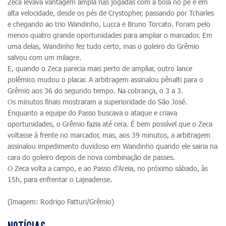
Zeca levava vantagem ampla nas jogadas com a bola no pé e em
alta velocidade, desde os pés de Crystopher, passando por Tcharles
e chegando ao trio Wandinho, Lucca e Bruno Torcato. Foram pelo
menos quatro grande oportunidades para ampliar o marcador. Em
uma delas, Wandinho fez tudo certo, mas o goleiro do Grêmio
salvou com um milagre.
E, quando o Zeca parecia mais perto de ampliar, outro lance
polêmico mudou o placar. A arbitragem assinalou pênalti para o
Grêmio aos 36 do segundo tempo. Na cobrança, o 3 a 3.
Os minutos finais mostraram a superioridade do São José.
Enquanto a equipe do Passo buscava o ataque e criava
oportunidades, o Grêmio fazia até cera. É bem possível que o Zeca
voltasse à frente no marcador, mas, aos 39 minutos, a arbitragem
assinalou impedimento duvidoso em Wandinho quando ele sairia na
cara do goleiro depois de nova combinação de passes.
O Zeca volta a campo, e ao Passo d'Areia, no próximo sábado, às
15h, para enfrentar o Lajeadense.
(Imagem: Rodrigo Fatturi/Grêmio)