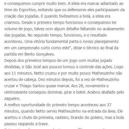
e conseguimos cumprir muito bem. A ideia era marcar adiantado ao
time do Esportivo, evitando que os defensores eles participassem da
criação das jogadas. E quando tivéssemos a bola, a ideia era
criarmos. Desde o primeiro tempo funcionou e conseguimos ter
volume de jogo, talvez ocm algum detalhe faltamdo no acabamento
das jogadas. No segundo tempo, funcionou, e o resultado
aconteceu. Uma vitória fundamental parta o nosso planejamento
em um campeonato curto como este", disse o técnico ao final da
partida em Bento Gonçalves.
Depois dos primeiros tempos de um jogo com muitas jogads
divididas, o São José aos poucos tomou o controle das ações. Logo
aos 11 minutos, Netto cruzou e por muito pouco Matheuzinho não
acertou de cabeça. Dez minutos depois, foi a vez de Matheuzinho
cruzar e Thiago Santos quase marcar. Aos 28, novamente o
centroavante conseguiu dominar, girar e bater. Acabou abafado pelo
zagueiro.
A melhor oportunidade do primeiro tempo aconteceu aos 37
minutos, quando Netto serviu Matheuzinho na entrada da área. Ele
acertou o chute de primeira, rasteiro, tirando do goleiro, mas a bola
passou raspando a trave.