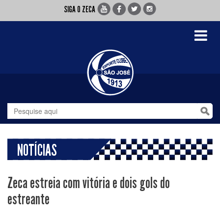
SIGA O ZECA
Toggle
navigati
NOTÍCIAS
Zeca estreia com vitória e dois gols do
estreante