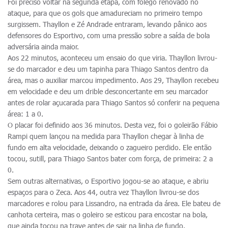
Foi preciso voltar na segunda etapa, com fôlego renovado no
ataque, para que os gols que amadureciam no primeiro tempo
surgissem. Thayllon e Zé Andrade entraram, levando pânico aos
defensores do Esportivo, com uma pressão sobre a saída de bola
adversária ainda maior.
Aos 22 minutos, aconteceu um ensaio do que viria. Thayllon livrou-
se do marcador e deu um tapinha para Thiago Santos dentro da
área, mas o auxiliar marcou impedimento. Aos 29, Thayllon recebeu
em velocidade e deu um drible desconcertante em seu marcador
antes de rolar açucarada para Thiago Santos só conferir na pequena
área: 1 a 0.
O placar foi definido aos 36 minutos. Desta vez, foi o goleirão Fábio
Rampi quem lançou na medida para Thayllon chegar à linha de
fundo em alta velocidade, deixando o zagueiro perdido. Ele então
tocou, sutill, para Thiago Santos bater com força, de primeira: 2 a
0.
Sem outras alternativas, o Esportivo jogou-se ao ataque, e abriu
espaços para o Zeca. Aos 44, outra vez Thayllon livrou-se dos
marcadores e rolou para Lissandro, na entrada da área. Ele bateu de
canhota certeira, mas o goleiro se esticou para encostar na bola,
que ainda tocou na trave antes de sair na linha de fundo.