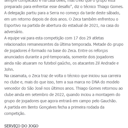
sempre complicado e na casa deles, mas creio que o grupo está
preparado para enfrentar esse desafio", diz o técnico Thiago Gomes.
A delegação partiu para a Serra no começo da tarde deste sábado,
em um retorno depois de dois anos. O Zeca também enfrentou o
Esportivo na partida de abertura do estadual de 2021, na casa do
adversário.
A equipe vai para esta competição com 17 dos 29 atletas
relacionados remanescentes da última temporada. Metade do grupo
de jogadores é formado na base do Zeca. Entre os reforços
anunciados durante a pré-temporada, somente dois jogadores
ainda não atuaram no futebol gaúcho, os atacantes Zé Andrade e
John.
Na casamata, o Zeca traz de volta o técnico que iniciou sua carreira
no clube e, mais do que isso, tem a sua marca no DNA do modelo
vencedor do São José nos últimos anos. Thiago Gomes retornou ao
clube ainda em setembro de 2022, quando inciou a montagem do
grupo de jogadores que agora entrará em campo pelo Gauchão.
A partida em Bento Gonçalves fecha a primeira rodada da
competição.
SERVIÇO DO JOGO