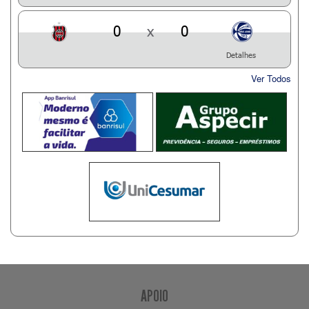
0
x
0
Detalhes
Ver Todos
APOIO