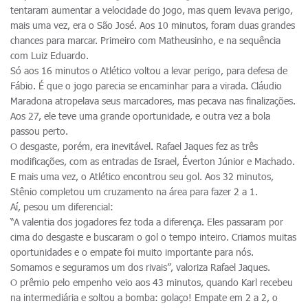
tentaram aumentar a velocidade do jogo, mas quem levava perigo,
mais uma vez, era o São José. Aos 10 minutos, foram duas grandes
chances para marcar. Primeiro com Matheusinho, e na sequência
com Luiz Eduardo.
Só aos 16 minutos o Atlético voltou a levar perigo, para defesa de
Fábio. É que o jogo parecia se encaminhar para a virada. Cláudio
Maradona atropelava seus marcadores, mas pecava nas finalizações.
Aos 27, ele teve uma grande oportunidade, e outra vez a bola
passou perto.
O desgaste, porém, era inevitável. Rafael Jaques fez as três
modificações, com as entradas de Israel, Éverton Júnior e Machado.
E mais uma vez, o Atlético encontrou seu gol. Aos 32 minutos,
Stênio completou um cruzamento na área para fazer 2 a 1.
Aí, pesou um diferencial:
“A valentia dos jogadores fez toda a diferença. Eles passaram por
cima do desgaste e buscaram o gol o tempo inteiro. Criamos muitas
oportunidades e o empate foi muito importante para nós.
Somamos e seguramos um dos rivais”, valoriza Rafael Jaques.
O prêmio pelo empenho veio aos 43 minutos, quando Karl recebeu
na intermediária e soltou a bomba: golaço! Empate em 2 a 2, o