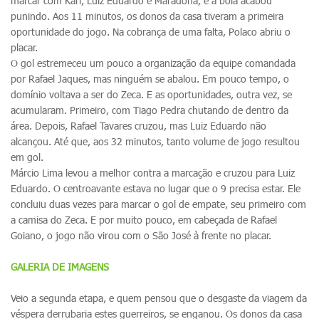
marcar com Karl, Luiz Eduardo e Maradona, e a bola acabou
punindo. Aos 11 minutos, os donos da casa tiveram a primeira
oportunidade do jogo. Na cobrança de uma falta, Polaco abriu o
placar.
O gol estremeceu um pouco a organização da equipe comandada
por Rafael Jaques, mas ninguém se abalou. Em pouco tempo, o
domínio voltava a ser do Zeca. E as oportunidades, outra vez, se
acumularam. Primeiro, com Tiago Pedra chutando de dentro da
área. Depois, Rafael Tavares cruzou, mas Luiz Eduardo não
alcançou. Até que, aos 32 minutos, tanto volume de jogo resultou
em gol.
Márcio Lima levou a melhor contra a marcação e cruzou para Luiz
Eduardo. O centroavante estava no lugar que o 9 precisa estar. Ele
concluiu duas vezes para marcar o gol de empate, seu primeiro com
a camisa do Zeca. E por muito pouco, em cabeçada de Rafael
Goiano, o jogo não virou com o São José à frente no placar.
GALERIA DE IMAGENS
Veio a segunda etapa, e quem pensou que o desgaste da viagem da
véspera derrubaria estes guerreiros, se enganou. Os donos da casa