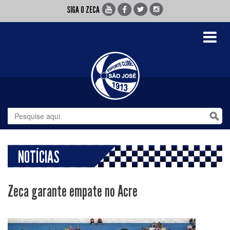
SIGA O ZECA
Toggle
navigati
NOTÍCIAS
Zeca garante empate no Acre