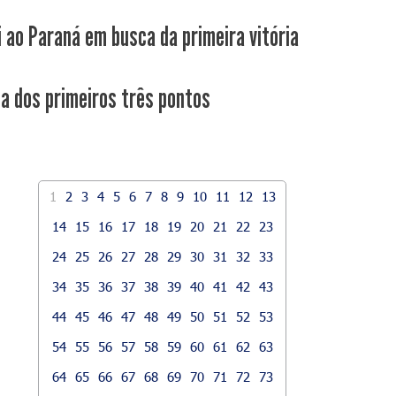
i ao Paraná em busca da primeira vitória
ca dos primeiros três pontos
1
2
3
4
5
6
7
8
9
10
11
12
13
14
15
16
17
18
19
20
21
22
23
24
25
26
27
28
29
30
31
32
33
34
35
36
37
38
39
40
41
42
43
44
45
46
47
48
49
50
51
52
53
54
55
56
57
58
59
60
61
62
63
64
65
66
67
68
69
70
71
72
73