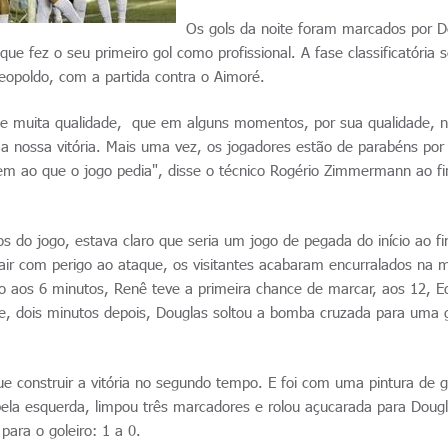
Os gols da noite foram marcados por D
e fez o seu primeiro gol como profissional. A fase classificatória 
opoldo, com a partida contra o Aimoré.
e muita qualidade, que em alguns momentos, por sua qualidade, 
o a nossa vitória. Mais uma vez, os jogadores estão de parabéns por
 ao que o jogo pedia", disse o técnico Rogério Zimmermann ao fi
 do jogo, estava claro que seria um jogo de pegada do início ao f
air com perigo ao ataque, os visitantes acabaram encurralados na m
o aos 6 minutos, Renê teve a primeira chance de marcar, aos 12, E
o e, dois minutos depois, Douglas soltou a bomba cruzada para uma 
ue construir a vitória no segundo tempo. E foi com uma pintura de g
 pela esquerda, limpou três marcadores e rolou açucarada para Doug
para o goleiro: 1 a 0.