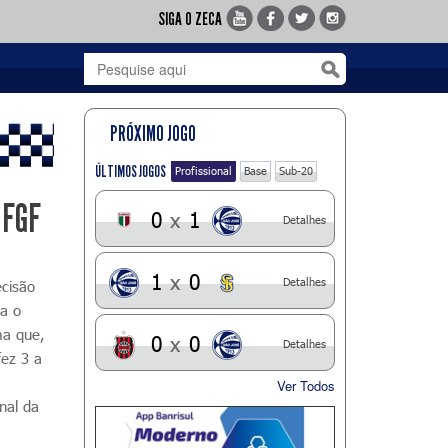
SIGA O ZECA
PRÓXIMO JOGO
ÚLTIMOS JOGOS
Profissional
Base
Sub-20
 FGF
0
x
1
Detalhes
1
x
0
Detalhes
ecisão
ma o
ma que,
0
x
0
Detalhes
ez 3 a
Ver Todos
inal da