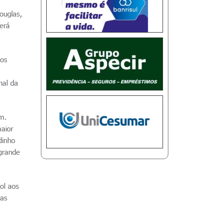
ouglas,
será
nos
nal da
im.
aior
dinho
grande
ol aos
las