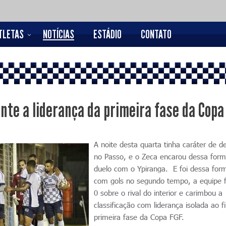
TLETAS
NOTÍCIAS
ESTÁDIO
CONTATO
ante a liderança da primeira fase da Copa
A noite desta quarta tinha caráter de d
no Passo, e o Zeca encarou dessa for
duelo com o Ypiranga. E foi dessa for
com gols no segundo tempo, a equipe f
0 sobre o rival do interior e carimbou a
classificação com liderança isolada ao f
primeira fase da Copa FGF.