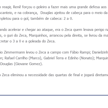
 reagir, Renê forçou o goleiro a fazer mais uma grande defesa aos
scanteio, e na cobrança, Douglas ajeitou de cabeça para o meio da
pletou para o gol, também de cabeca: 2 a 0.
ndo acelerar e chegar ao ataque, era o Zeca quem levava perigo n
, o guri do Zeca, Marquinhos, arrancou pela direita, se livrou da m
retar o 3 a 0 e a goleada do Zeca.
ério Zimmermann levou o Zeca a campo com Fábio Rampi; Danielzin
n; Rafael Carrilho (Marco), Gabriel Terra e Edinho (Nonato); Marqui
e Douglas (Giovane Gomez).
o Zeca eliminou a necessidade das quartas de final e jogará diretam