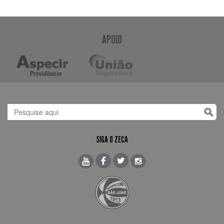
APOIO
SIGA O ZECA