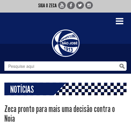
SIGA O ZECA
Toggle
navigati
NOTÍCIAS
Zeca pronto para mais uma decisão contra o
Noia