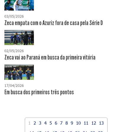
03/05/2026
Zeca empata com o Azuriz fora de casa pela Série D
02/05/2026
Zeca vai ao Paraná em busca da primeira vitória
17/04/2026
​Em busca dos primeiros três pontos
1
2
3
4
5
6
7
8
9
10
11
12
13