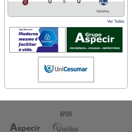
0
x
0
Detalhes
Ver Todos
APOIO