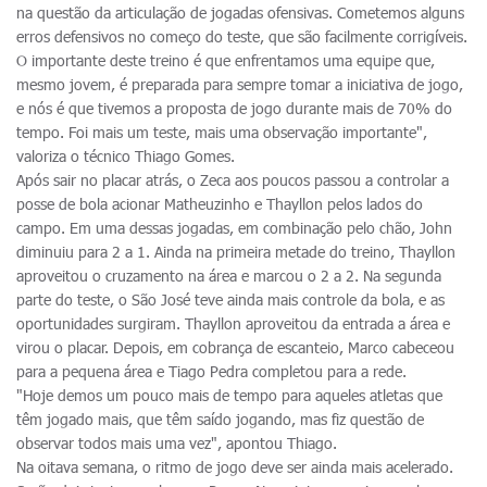
na questão da articulação de jogadas ofensivas. Cometemos alguns
erros defensivos no começo do teste, que são facilmente corrigíveis.
O importante deste treino é que enfrentamos uma equipe que,
mesmo jovem, é preparada para sempre tomar a iniciativa de jogo,
e nós é que tivemos a proposta de jogo durante mais de 70% do
tempo. Foi mais um teste, mais uma observação importante",
valoriza o técnico Thiago Gomes.
Após sair no placar atrás, o Zeca aos poucos passou a controlar a
posse de bola acionar Matheuzinho e Thayllon pelos lados do
campo. Em uma dessas jogadas, em combinação pelo chão, John
diminuiu para 2 a 1. Ainda na primeira metade do treino, Thayllon
aproveitou o cruzamento na área e marcou o 2 a 2. Na segunda
parte do teste, o São José teve ainda mais controle da bola, e as
oportunidades surgiram. Thayllon aproveitou da entrada a área e
virou o placar. Depois, em cobrança de escanteio, Marco cabeceou
para a pequena área e Tiago Pedra completou para a rede.
"Hoje demos um pouco mais de tempo para aqueles atletas que
têm jogado mais, que têm saído jogando, mas fiz questão de
observar todos mais uma vez", apontou Thiago.
Na oitava semana, o ritmo de jogo deve ser ainda mais acelerado.