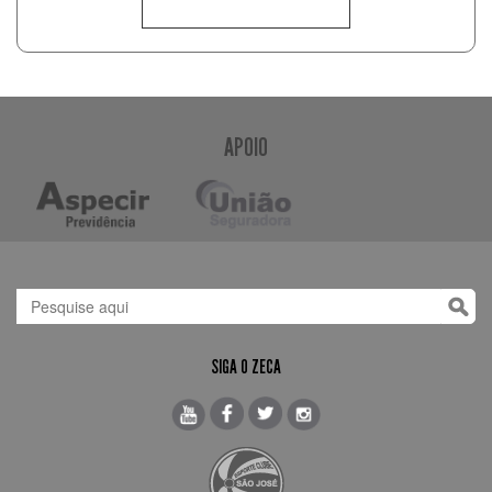
APOIO
SIGA O ZECA