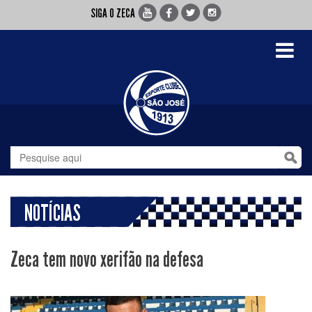
SIGA O ZECA
Toggle
navigati
NOTÍCIAS
Zeca tem novo xerifão na defesa