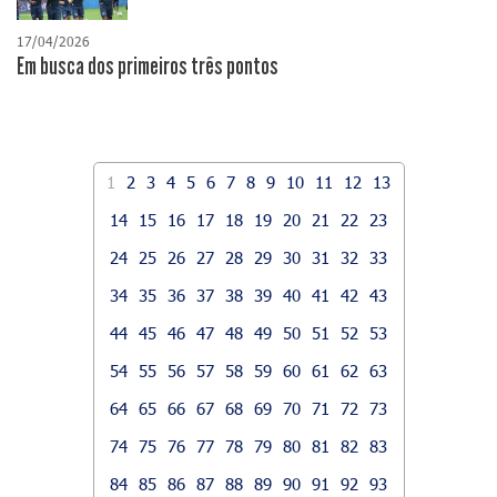
17/04/2026
​Em busca dos primeiros três pontos
1
2
3
4
5
6
7
8
9
10
11
12
13
14
15
16
17
18
19
20
21
22
23
24
25
26
27
28
29
30
31
32
33
34
35
36
37
38
39
40
41
42
43
44
45
46
47
48
49
50
51
52
53
54
55
56
57
58
59
60
61
62
63
64
65
66
67
68
69
70
71
72
73
74
75
76
77
78
79
80
81
82
83
84
85
86
87
88
89
90
91
92
93