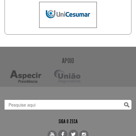
APOIO
SIGA O ZECA