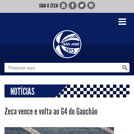
SIGA O ZECA
Toggle
navigati
NOTÍCIAS
Zeca vence e volta ao G4 do Gauchão