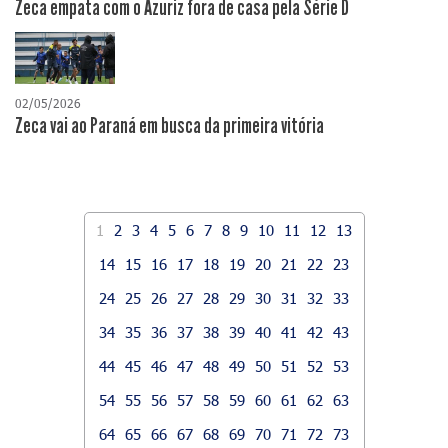
Zeca empata com o Azuriz fora de casa pela Série D
02/05/2026
Zeca vai ao Paraná em busca da primeira vitória
1
2
3
4
5
6
7
8
9
10
11
12
13
14
15
16
17
18
19
20
21
22
23
24
25
26
27
28
29
30
31
32
33
34
35
36
37
38
39
40
41
42
43
44
45
46
47
48
49
50
51
52
53
54
55
56
57
58
59
60
61
62
63
64
65
66
67
68
69
70
71
72
73