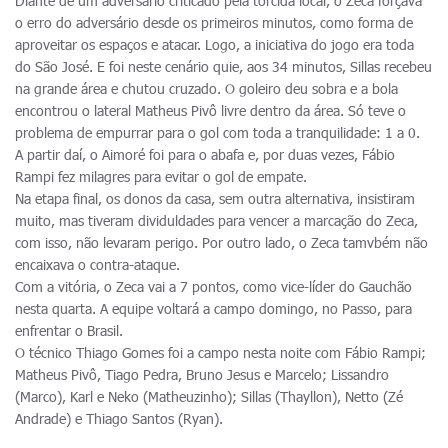
Diante de um adversário criticado pela torcida local, o Zeca forçava
o erro do adversário desde os primeiros minutos, como forma de
aproveitar os espaços e atacar. Logo, a iniciativa do jogo era toda
do São José. E foi neste cenário quie, aos 34 minutos, Sillas recebeu
na grande área e chutou cruzado. O goleiro deu sobra e a bola
encontrou o lateral Matheus Pivô livre dentro da área. Só teve o
problema de empurrar para o gol com toda a tranquilidade: 1 a 0.
A partir daí, o Aimoré foi para o abafa e, por duas vezes, Fábio
Rampi fez milagres para evitar o gol de empate.
Na etapa final, os donos da casa, sem outra alternativa, insistiram
muito, mas tiveram dividuldades para vencer a marcação do Zeca,
com isso, não levaram perigo. Por outro lado, o Zeca tamvbém não
encaixava o contra-ataque.
Com a vitória, o Zeca vai a 7 pontos, como vice-líder do Gauchão
nesta quarta. A equipe voltará a campo domingo, no Passo, para
enfrentar o Brasil.
O técnico Thiago Gomes foi a campo nesta noite com Fábio Rampi;
Matheus Pivô, Tiago Pedra, Bruno Jesus e Marcelo; Lissandro
(Marco), Karl e Neko (Matheuzinho); Sillas (Thayllon), Netto (Zé
Andrade) e Thiago Santos (Ryan).