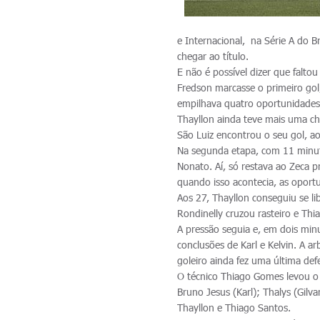
e Internacional, na Série A do B
chegar ao título.
E não é possível dizer que falto
Fredson marcasse o primeiro gol
empilhava quatro oportunidades.
Thayllon ainda teve mais uma ch
São Luiz encontrou o seu gol, a
Na segunda etapa, com 11 minuto
Nonato. Aí, só restava ao Zeca pr
quando isso acontecia, as oport
Aos 27, Thayllon conseguiu se li
Rondinelly cruzou rasteiro e Thi
A pressão seguia e, em dois minu
conclusões de Karl e Kelvin. A a
goleiro ainda fez uma última de
O técnico Thiago Gomes levou o
Bruno Jesus (Karl); Thalys (Gilva
Thayllon e Thiago Santos.