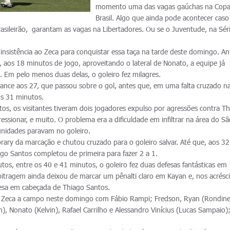
momento uma das vagas gaúchas na Cop
Brasil. Algo que ainda pode acontecer cas
rasileirão, garantam as vagas na Libertadores. Ou se o Juventude, na Séri
u insistência ao Zeca para conquistar essa taça na tarde deste domingo. A
, aos 18 minutos de jogo, aproveitando o lateral de Nonato, a equipe já
 Em pelo menos duas delas, o goleiro fez milagres.
ance aos 27, que passou sobre o gol, antes que, em uma falta cruzado na
os 31 minutos.
s, os visitantes tiveram dois jogadores expulso por agressões contra Th
essionar, e muito. O problema era a dificuldade em infiltrar na área do Sã
unidades paravam no goleiro.
brary da marcação e chutou cruzado para o goleiro salvar. Até que, aos 32
ago Santos completou de primeira para fazer 2 a 1.
tos, entre os 40 e 41 minutos, o goleiro fez duas defesas fantásticas em
rbitragem ainda deixou de marcar um pênalti claro em Kayan e, nos acrésc
fesa em cabeçada de Thiago Santos.
 Zeca a campo neste domingo com Fábio Rampi; Fredson, Ryan (Rondinel
n), Nonato (Kelvin), Rafael Carrilho e Alessandro Vinícius (Lucas Sampaio)