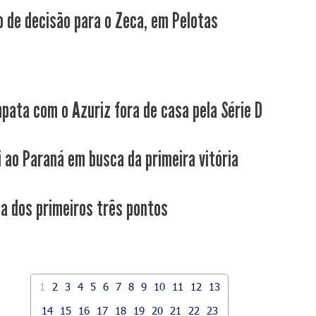
 de decisão para o Zeca, em Pelotas
pata com o Azuriz fora de casa pela Série D
i ao Paraná em busca da primeira vitória
ca dos primeiros três pontos
1
2
3
4
5
6
7
8
9
10
11
12
13
14
15
16
17
18
19
20
21
22
23