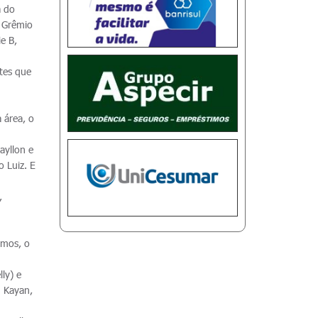
a do
o Grêmio
e B,
ntes que
 área, o
ayllon e
o Luiz. E
,
imos, o
ly) e
; Kayan,