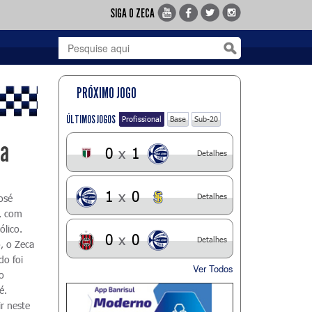
SIGA O ZECA
PRÓXIMO JOGO
ÚLTIMOS JOGOS
Profissional
Base
Sub-20
pa
0
x
1
Detalhes
1
x
0
Detalhes
osé
s, com
ólico.
0
x
0
Detalhes
, o Zeca
do foi
Ver Todos
do
lé.
r neste