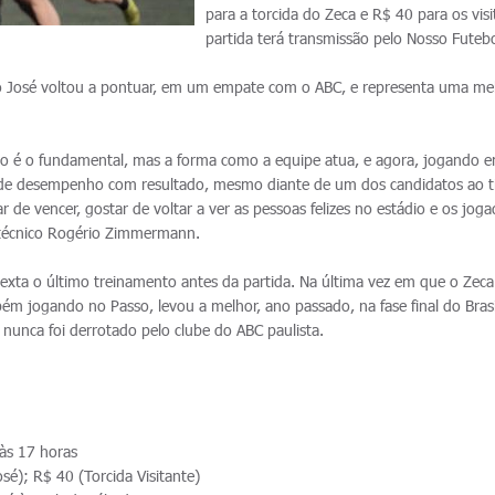
para a torcida do Zeca e R$ 40 para os visi
partida terá transmissão pelo Nosso Futeb
ão José voltou a pontuar, em um empate com o ABC, e representa uma me
o é o fundamental, mas a forma como a equipe atua, e agora, jogando e
 de desempenho com resultado, mesmo diante de um dos candidatos ao tí
de vencer, gostar de voltar a ver as pessoas felizes no estádio e os jog
o técnico Rogério Zimmermann.
xta o último treinamento antes da partida. Na última vez em que o Zeca
ém jogando no Passo, levou a melhor, ano passado, na fase final do Brasi
 nunca foi derrotado pelo clube do ABC paulista.
às 17 horas
sé); R$ 40 (Torcida Visitante)