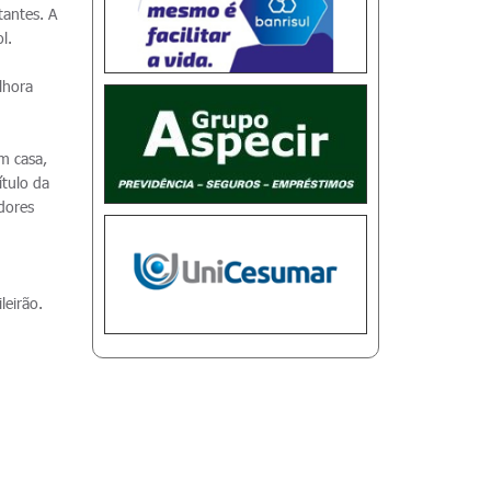
tantes. A
ol.
lhora
m casa,
tulo da
adores
leirão.