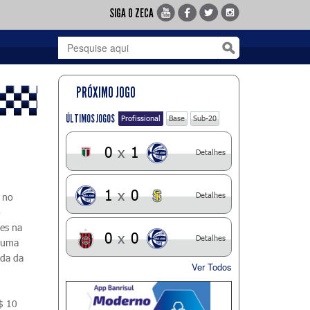
SIGA O ZECA
PRÓXIMO JOGO
ÚLTIMOS JOGOS
Profissional
Base
Sub-20
0
x
1
Detalhes
1
x
0
Detalhes
 no
o
ões na
0
x
0
Detalhes
o uma
ada da
Ver Todos
R$ 10