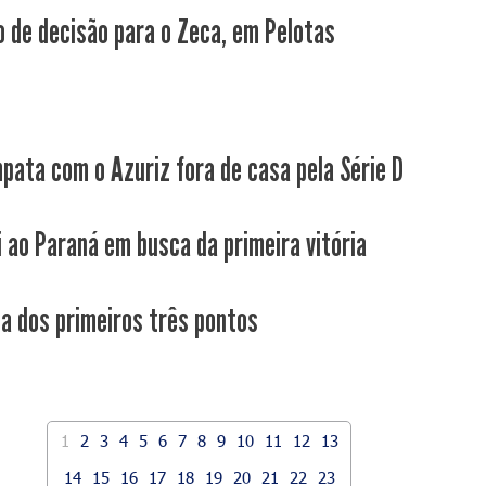
 de decisão para o Zeca, em Pelotas
pata com o Azuriz fora de casa pela Série D
i ao Paraná em busca da primeira vitória
ca dos primeiros três pontos
1
2
3
4
5
6
7
8
9
10
11
12
13
14
15
16
17
18
19
20
21
22
23