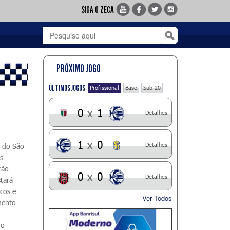
SIGA O ZECA
PRÓXIMO JOGO
ÚLTIMOS JOGOS
Profissional
Base
Sub-20
0
x
1
Detalhes
1
x
0
Detalhes
a do São
is
rão
0
x
0
Detalhes
stará
icos e
Ver Todos
mento
do