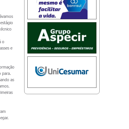
távamos
estágio
técnico
á o
asses e
 formação
 para.
sando as
vamos.
rimeiras
.
oram
egar.