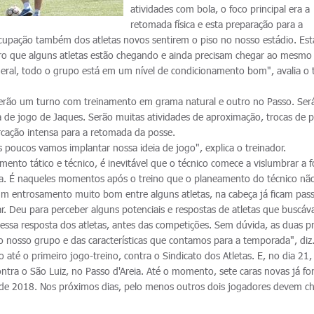
atividades com bola, o foco principal era a
retomada física e esta preparação para a
upação também dos atletas novos sentirem o piso no nosso estádio. Es
ro que alguns atletas estão chegando e ainda precisam chegar ao mesmo 
ral, todo o grupo está em um nível de condicionamento bom", avalia o 
terão um turno com treinamento em grama natural e outro no Passo. Ser
a de jogo de Jaques. Serão muitas atividades de aproximação, trocas de p
rcação intensa para a retomada da posse.
os poucos vamos implantar nossa ideia de jogo", explica o treinador.
mento tático e técnico, é inevitável que o técnico comece a vislumbrar a
da. É naqueles momentos após o treino que o planeamento do técnico não
um entrosamento muito bom entre alguns atletas, na cabeça já ficam pas
. Deu para perceber alguns potenciais e respostas de atletas que buscá
essa resposta dos atletas, antes das competições. Sem dúvida, as duas p
 nosso grupo e das características que contamos para a temporada", diz
 até o primeiro jogo-treino, contra o Sindicato dos Atletas. E, no dia 21,
ontra o São Luiz, no Passo d'Areia. Até o momento, sete caras novas já f
de 2018. Nos próximos dias, pelo menos outros dois jogadores devem ch