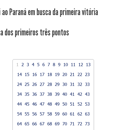
i ao Paraná em busca da primeira vitória
ca dos primeiros três pontos
1
2
3
4
5
6
7
8
9
10
11
12
13
14
15
16
17
18
19
20
21
22
23
24
25
26
27
28
29
30
31
32
33
34
35
36
37
38
39
40
41
42
43
44
45
46
47
48
49
50
51
52
53
54
55
56
57
58
59
60
61
62
63
64
65
66
67
68
69
70
71
72
73