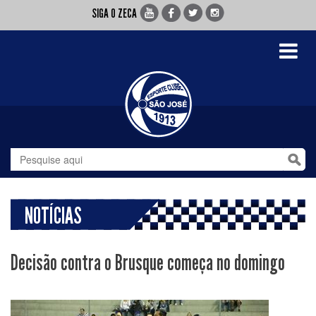
SIGA O ZECA
Toggle
navigati
NOTÍCIAS
Decisão contra o Brusque começa no domingo