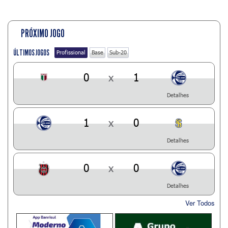
PRÓXIMO JOGO
ÚLTIMOS JOGOS
Profissional
Base
Sub-20
0
x
1
Detalhes
1
x
0
Detalhes
0
x
0
Detalhes
Ver Todos