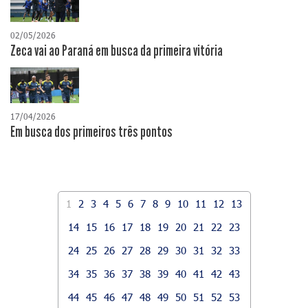
02/05/2026
Zeca vai ao Paraná em busca da primeira vitória
17/04/2026
​Em busca dos primeiros três pontos
1
2
3
4
5
6
7
8
9
10
11
12
13
14
15
16
17
18
19
20
21
22
23
24
25
26
27
28
29
30
31
32
33
34
35
36
37
38
39
40
41
42
43
44
45
46
47
48
49
50
51
52
53