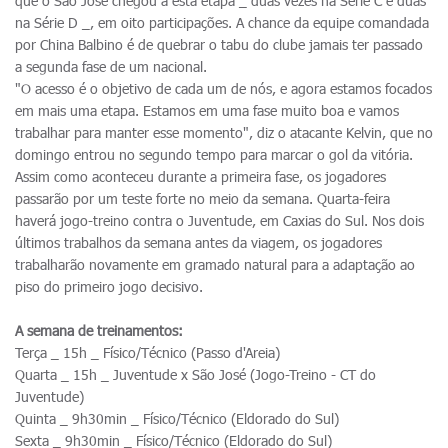
que o São José chegou a esta etapa _ duas vezes na Série C e duas
na Série D _, em oito participações. A chance da equipe comandada
por China Balbino é de quebrar o tabu do clube jamais ter passado
a segunda fase de um nacional.
"O acesso é o objetivo de cada um de nós, e agora estamos focados
em mais uma etapa. Estamos em uma fase muito boa e vamos
trabalhar para manter esse momento", diz o atacante Kelvin, que no
domingo entrou no segundo tempo para marcar o gol da vitória.
Assim como aconteceu durante a primeira fase, os jogadores
passarão por um teste forte no meio da semana. Quarta-feira
haverá jogo-treino contra o Juventude, em Caxias do Sul. Nos dois
últimos trabalhos da semana antes da viagem, os jogadores
trabalharão novamente em gramado natural para a adaptação ao
piso do primeiro jogo decisivo.
A semana de treinamentos:
Terça _ 15h _ Físico/Técnico (Passo d'Areia)
Quarta _ 15h _ Juventude x São José (Jogo-Treino - CT do
Juventude)
Quinta _ 9h30min _ Físico/Técnico (Eldorado do Sul)
Sexta _ 9h30min _ Físico/Técnico (Eldorado do Sul)