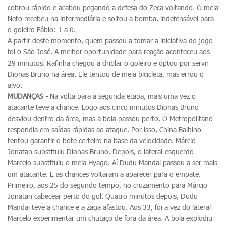
cobrou rápido e acabou pegando a defesa do Zeca voltando. O meia
Neto recebeu na intermediária e soltou a bomba, indefensável para
o goleiro Fábio: 1 a 0.
A partir deste momento, quem passou a tomar a iniciativa do jogo
foi o São José. A melhor oportunidade para reação aconteceu aos
29 minutos. Rafinha chegou a driblar o goleiro e optou por servir
Dionas Bruno na área. Ele tentou de meia bicicleta, mas errou o
alvo.
MUDANÇAS -
Na volta para a segunda etapa, mais uma vez o
atacante teve a chance. Logo aos cinco minutos Dionas Bruno
desviou dentro da área, mas a bola passou perto. O Metropolitano
respondia em saídas rápidas ao ataque. Por isso, China Balbino
tentou garantir o bote certeiro na base da velocidade. Márcio
Jonatan substituiu Dionas Bruno. Depois, o lateral-esquerdo
Marcelo substituiu o meia Hyago. Aí Dudu Mandai passou a ser mais
um atacante. E as chances voltaram a aparecer para o empate.
Primeiro, aos 25 do segundo tempo, no cruzamento para Márcio
Jonatan cabecear perto do gol. Quatro minutos depois, Dudu
Mandai teve a chance e a zaga afastou. Aos 33, foi a vez do lateral
Marcelo experimentar um chutaço de fora da área. A bola explodiu