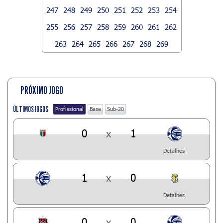
247
248
249
250
251
252
253
254
255
256
257
258
259
260
261
262
263
264
265
266
267
268
269
PRÓXIMO JOGO
ÚLTIMOS JOGOS
Profissional
Base
Sub-20
0
x
1
Detalhes
1
x
0
Detalhes
0
x
0