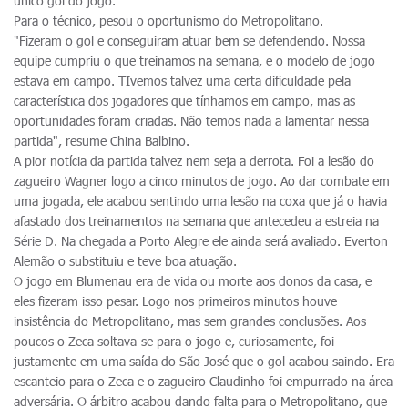
único gol do jogo.
Para o técnico, pesou o oportunismo do Metropolitano.
"Fizeram o gol e conseguiram atuar bem se defendendo. Nossa
equipe cumpriu o que treinamos na semana, e o modelo de jogo
estava em campo. TIvemos talvez uma certa dificuldade pela
característica dos jogadores que tínhamos em campo, mas as
oportunidades foram criadas. Não temos nada a lamentar nessa
partida", resume China Balbino.
A pior notícia da partida talvez nem seja a derrota. Foi a lesão do
zagueiro Wagner logo a cinco minutos de jogo. Ao dar combate em
uma jogada, ele acabou sentindo uma lesão na coxa que já o havia
afastado dos treinamentos na semana que antecedeu a estreia na
Série D. Na chegada a Porto Alegre ele ainda será avaliado. Everton
Alemão o substituiu e teve boa atuação.
O jogo em Blumenau era de vida ou morte aos donos da casa, e
eles fizeram isso pesar. Logo nos primeiros minutos houve
insistência do Metropolitano, mas sem grandes conclusões. Aos
poucos o Zeca soltava-se para o jogo e, curiosamente, foi
justamente em uma saída do São José que o gol acabou saindo. Era
escanteio para o Zeca e o zagueiro Claudinho foi empurrado na área
adversária. O árbitro acabou dando falta para o Metropolitano, que