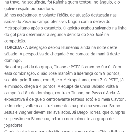
na trave. Na sequência, foi Rafinha quem tentou, no ângulo, e o
goleiro espalmou para fora.
Já nos acréscimos, o volante Fidélis, de atuação destacada nas
saídas do Zeca ao campo ofensivo, brigou com a defesa do
Metropolitano após o escanteio. O goleiro acabou salvando na linha
do gol para determinar a segunda derrota do São José na
competição.
TORCIDA -
A delegação deixou Blumenau ainda na noite deste
sábado. A perspectiva de chegada é no começo da manhã deste
domingo.
Na outra partida do grupo, Ituano e PSTC ficaram no 0 a 0. Com
essa combinação, o São José mantém a liderança com 9 pontos,
seguido pelo Ituano, com 8, e o Metropolitano, com 7. O PSTC, já
eliminado, chega a 4 pontos. A equipe de China Balbino volta a
campo às 18h de domingo, contra o Ituano, no Passo d'Areia. A
expectativa é de que o centroavante Mateus Totô e o meia Clayton,
lesionados, voltem aos treinamentos na próxima semana. Bruno
Jesus e Wagner devem ser avaliados. Já Diego Torres, que cumpriu
suspensão em Blumenau, retorna normalmente ao grupo de
jogadores.
O principal reforço para decidir a vaga, como reforça China Balbino,