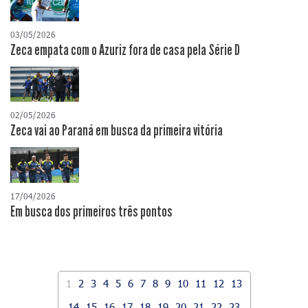
03/05/2026
Zeca empata com o Azuriz fora de casa pela Série D
02/05/2026
Zeca vai ao Paraná em busca da primeira vitória
17/04/2026
​Em busca dos primeiros três pontos
1
2
3
4
5
6
7
8
9
10
11
12
13
14
15
16
17
18
19
20
21
22
23