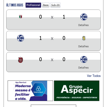
ÚLTIMOS JOGOS
Profissional
Base
Sub-20
0
x
1
Detalhes
1
x
0
Detalhes
0
x
0
Detalhes
Ver Todos