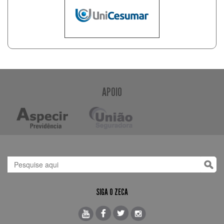
APOIO
SIGA O ZECA