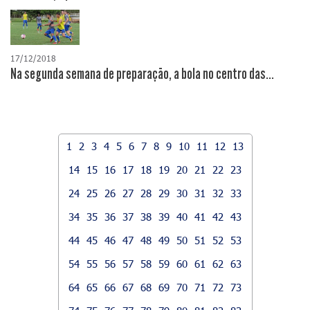
17/12/2018
Na segunda semana de preparação, a bola no centro das...
1
2
3
4
5
6
7
8
9
10
11
12
13
14
15
16
17
18
19
20
21
22
23
24
25
26
27
28
29
30
31
32
33
34
35
36
37
38
39
40
41
42
43
44
45
46
47
48
49
50
51
52
53
54
55
56
57
58
59
60
61
62
63
64
65
66
67
68
69
70
71
72
73