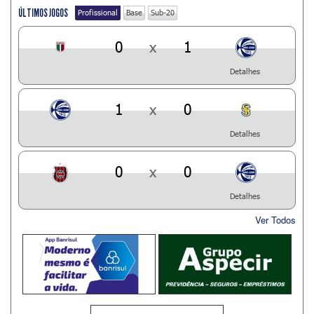
ÚLTIMOS JOGOS
Profissional
Base
Sub-20
0
x
1
Detalhes
1
x
0
Detalhes
0
x
0
Detalhes
Ver Todos