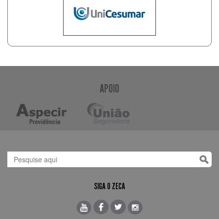
APOIO
SIGA O ZECA