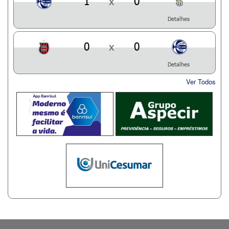
1
x
0
Detalhes
0
x
0
Detalhes
Ver Todos