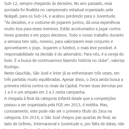
Sub-12, sempre chegando às decisões. No ano passado, essa
gurizada foi finalista no campeonato estadual organizado pela
Noligafi, para os Sub-14, e acabou perdendo para o Juventude.
"As decisões, e o costume de jogarem juntos, dá uma experiência
muito boa para esses meninos. Estão acostumados a jogar contra
times grandes e em jogos decisivos. Todo o nosso trabalho durante
a semana tem sido, mesmo, para valorizarem esse conjunto e
aproveitarem o jogo. Jogarem o futebol, o mais leve possível. A
responsabilidade na decisão é do adversário. Para nós, é a cereja do
bolo. É a busca de continuarmos fazendo história no clube", valoriza
Rodrigo.
Neste Gauchão, São José e Inter já se enfrentaram três vezes, em
três partidas muito equilibradas. Apesar disso, o Zeca ainda busca a
primeira vitória contra os rivais da Capital. Foram duas derrotas por
1 a 0 e um empate em 2 a 2 nesta campanha.
A chegada à final da categoria Infantil desde que a competições
passou a ser organizada pela FGF, em 2013, é inédita. Mas,
curiosamente, este pode não ser o primeiro título do Zeca na
categoria. Em 2014, o São José chegou pas quartas de final, ao
lado de Grêmio, Internacional e Juventude e, por falta de datas, não