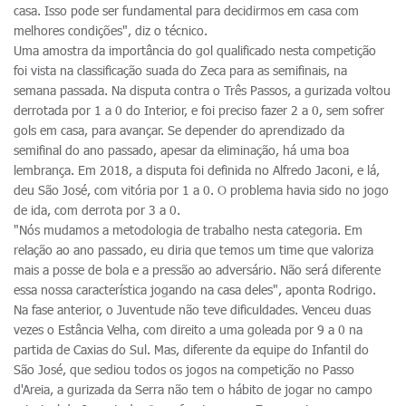
casa. Isso pode ser fundamental para decidirmos em casa com
melhores condições", diz o técnico.
Uma amostra da importância do gol qualificado nesta competição
foi vista na classificação suada do Zeca para as semifinais, na
semana passada. Na disputa contra o Três Passos, a gurizada voltou
derrotada por 1 a 0 do Interior, e foi preciso fazer 2 a 0, sem sofrer
gols em casa, para avançar. Se depender do aprendizado da
semifinal do ano passado, apesar da eliminação, há uma boa
lembrança. Em 2018, a disputa foi definida no Alfredo Jaconi, e lá,
deu São José, com vitória por 1 a 0. O problema havia sido no jogo
de ida, com derrota por 3 a 0.
"Nós mudamos a metodologia de trabalho nesta categoria. Em
relação ao ano passado, eu diria que temos um time que valoriza
mais a posse de bola e a pressão ao adversário. Não será diferente
essa nossa característica jogando na casa deles", aponta Rodrigo.
Na fase anterior, o Juventude não teve dificuldades. Venceu duas
vezes o Estância Velha, com direito a uma goleada por 9 a 0 na
partida de Caxias do Sul. Mas, diferente da equipe do Infantil do
São José, que sediou todos os jogos na competição no Passo
d'Areia, a gurizada da Serra não tem o hábito de jogar no campo