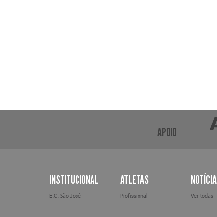
APOIO
INSTITUCIONAL
ATLETAS
NOTÍCI
E.C. São José
Profissional
Ver todas