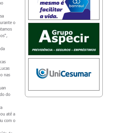
no
ssa
urante o
stamos
os",
 da
cas
 Lucas
go nas
Ruan
ndo do
va
ou até a
diu com o