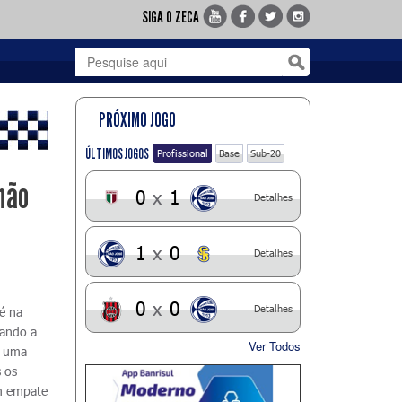
SIGA O ZECA
PRÓXIMO JOGO
ÚLTIMOS JOGOS
Profissional
Base
Sub-20
hão
0
x
1
Detalhes
1
x
0
Detalhes
0
x
0
Detalhes
é na
uando a
Ver Todos
m uma
 os
m empate