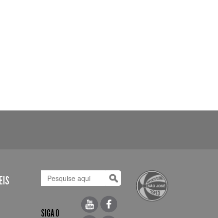
EIS
SIGA O