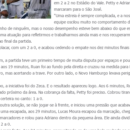
em 2 a 2 no Estádio do Vale. Petty e Adria
marcaram para o São José.
"Uma estreia é sempre complicada, e a no
equipe oscilou muito no comportamento d
penho de ninguém, mas o nosso desempenho esteve bem abaixo do que e
uma atuação para refletirmos e trabalharmos ainda mais e nos recuperarm
o final da partida.
 placar, com um 2 a 0, e acabou cedendo o empate nos dez minutos finais
m, a partida teve um primeiro tempo de muita disputa por espaços e pou
 aos 19 minutos, Ruan foi ao fundo pela direita e cruzou na medida para
ro, mas acertando a trave. Por outro lado, o Novo Hamburgo levava peri
, a iniciativa foi do Zeca. E o resultado apareceu logo. Aos 6 minutos, 
bado próximo da área. Na cobrança da falta, Petty foi preciso. Cobrou tira
 certeira no canto: 1 a 0.
tra solução, se não jogar-se à frente, e iniciou uma pressão que acaba
 uma escapada, aos 29 minutos, Lucas Moura escapou da marcação, cheg
s marcadores e rolou para Adriano dentro da pequena área. Ele ainda divi
 2 a 0.