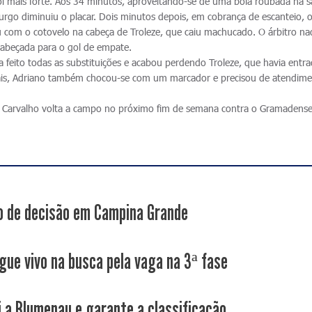
foi mais forte. Aos 34 minutos, aproveitando-se de uma bola roubada na s
go diminuiu o placar. Dois minutos depois, em cobrança de escanteio, 
u com o cotovelo na cabeça de Troleze, que caiu machucado. O árbitro na
cabeçada para o gol de empate.
ia feito todas as substituições e acabou perdendo Troleze, que havia entr
ais, Adriano também chocou-se com um marcador e precisou de atendime
.
 Carvalho volta a campo no próximo fim de semana contra o Gramadense
 de decisão em Campina Grande
gue vivo na busca pela vaga na 3ª fase
i a Blumenau e garante a classificação