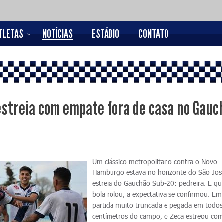
TLETAS
NOTÍCIAS
ESTÁDIO
CONTATO
estreia com empate fora de casa no Gauc
Um clássico metropolitano contra o Novo
Hamburgo estava no horizonte do São Jos
estreia do Gauchão Sub-20: pedreira. E q
bola rolou, a expectativa se confirmou. E
partida muito truncada e pegada em todos
centímetros do campo, o Zeca estreou co