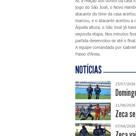
Aí, a reação dos donos da casa 
jogo do São José, o Novo Hambur
atacante do time da casa acerto
marcou, e o atacante acertou a 
Àquela altura, o São José já hav
segunda etapa. Nos minutos fin
partida desenrolou-se até o final
A equipe comandada por Gabriel
Passo d'Areia.
NOTÍCIAS
25/07/2026
Domingo
21/06/2026
Zeca se
07/06/2026
Zeca va