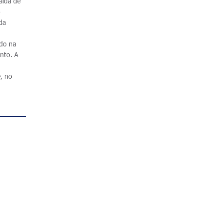
aída de
o
da
ado na
nto. A
, no