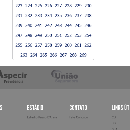
223
224
225
226
227
228
229
230
231
232
233
234
235
236
237
238
239
240
241
242
243
244
245
246
247
248
249
250
251
252
253
254
255
256
257
258
259
260
261
262
263
264
265
266
267
268
269
AS
ESTÁDIO
CONTATO
LINKS ÚT
Estádio Passo D’Areia
Fale Conosco
CBF
FGF
BID