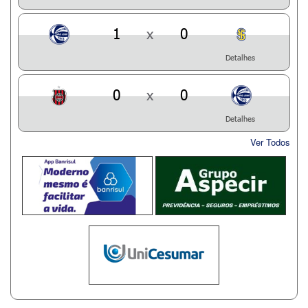
1
x
0
Detalhes
0
x
0
Detalhes
Ver Todos