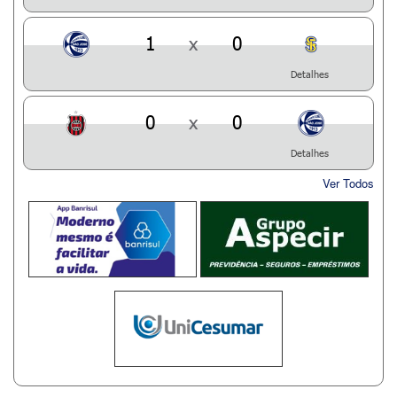
1
x
0
Detalhes
0
x
0
Detalhes
Ver Todos