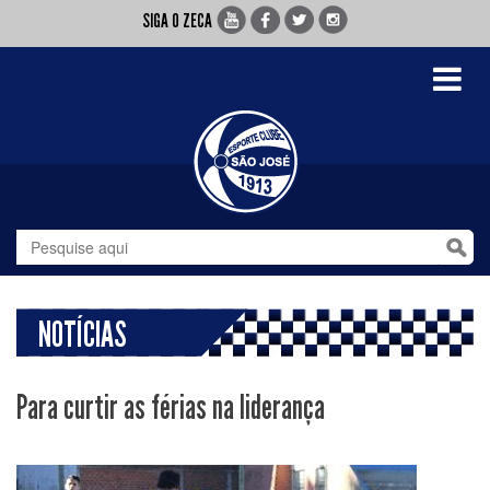
SIGA O ZECA
Toggle
navigati
NOTÍCIAS
Para curtir as férias na liderança