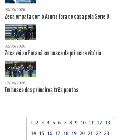
03/05/2026
Zeca empata com o Azuriz fora de casa pela Série D
02/05/2026
Zeca vai ao Paraná em busca da primeira vitória
17/04/2026
​Em busca dos primeiros três pontos
1
2
3
4
5
6
7
8
9
10
11
12
13
14
15
16
17
18
19
20
21
22
23