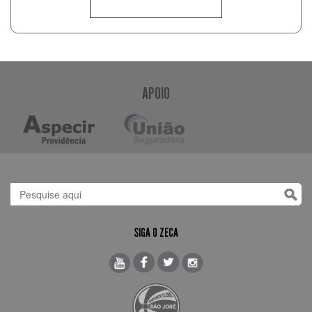
APOIO
SIGA O ZECA