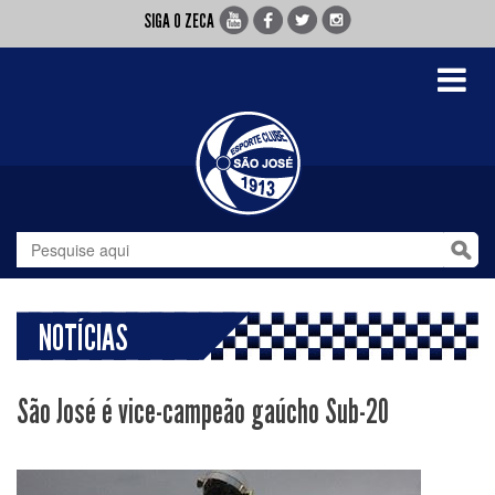
SIGA O ZECA
Toggle
navigati
NOTÍCIAS
São José é vice-campeão gaúcho Sub-20