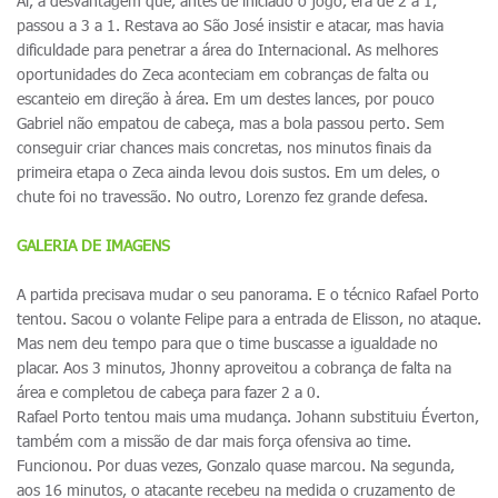
Aí, a desvantagem que, antes de iniciado o jogo, era de 2 a 1,
passou a 3 a 1. Restava ao São José insistir e atacar, mas havia
dificuldade para penetrar a área do Internacional. As melhores
oportunidades do Zeca aconteciam em cobranças de falta ou
escanteio em direção à área. Em um destes lances, por pouco
Gabriel não empatou de cabeça, mas a bola passou perto. Sem
conseguir criar chances mais concretas, nos minutos finais da
primeira etapa o Zeca ainda levou dois sustos. Em um deles, o
chute foi no travessão. No outro, Lorenzo fez grande defesa.
GALERIA DE IMAGENS
A partida precisava mudar o seu panorama. E o técnico Rafael Porto
tentou. Sacou o volante Felipe para a entrada de Elisson, no ataque.
Mas nem deu tempo para que o time buscasse a igualdade no
placar. Aos 3 minutos, Jhonny aproveitou a cobrança de falta na
área e completou de cabeça para fazer 2 a 0.
Rafael Porto tentou mais uma mudança. Johann substituiu Éverton,
também com a missão de dar mais força ofensiva ao time.
Funcionou. Por duas vezes, Gonzalo quase marcou. Na segunda,
aos 16 minutos, o atacante recebeu na medida o cruzamento de