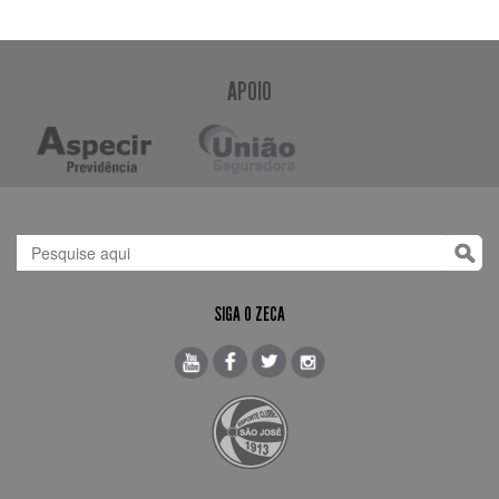
APOIO
SIGA O ZECA