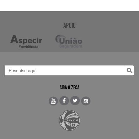
APOIO
SIGA O ZECA