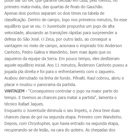
pode sair do G4, que garante decisão em casa, pelo menos, no
primeiro mata-mata, das quartas de finais do Gauchão.
Apenas dois pontos separam os dois times na tabela de
classificação. Dentro de campo, logo nos primeiros minutos, foi esse
equilíbrio que se viu. O Juventude propunha um jogo de alta
velocidade, abusando as transições rápidas para surpreender a
defesa do São José. O Zeca, por outro lado, ao conseguir a
vantagem no meio de campo, acionava o inspirado trio Anderson
Canhoto, Pedro Galina e Wandinho, bem mais ágeis que os
zagueiros da equipe da Serra. Em pouco tempo, eles desfizeram
aquele equilíbrio inicial. Aos 11 minutos, Ânderson Canhoto puxou a
jogada pla direita e foi para o enfrentamento com o zagueiro.
Acabou derrubado na linha de fundo. Pênalti. Raul cobrou, abriu o
placar e mudou o panorama da partida.
VANTAGEM -
"Conseguimos controlar o jogo na maior parte do
tempo. E tivemos as chances para matar a partida", lamenta o
técnico Rafael Jaques.
Enquanto o Juventude diminuía o seu ímpeto, o Zeca teve duas
chances claras de gol na segunda etapa. Primeiro com Wandinho.
Depois, com Chrystopher, que havia entrado na segunda etapa,
recuperando-se de lesão, na cara do goleiro. As chegadas dos