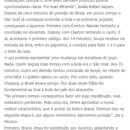
finalizações, porque o time deles também produziu poucas
oportunidades claras. Foi mais eficiente", avalia Rafael Jaques.
Depois de cinco minutos de pressão do Brasil, em pouco tempo o
São José já conseguia controlar a bola e as primeiras jogadas
começavam a aparecer. Primeiro com Éverton Alemão tentanto a
conclusão no escanteio. Depois, com Clayton tentando o canto. E
aí, aconteceu o primeiro castigo. Aos 14 minutos, Souza recebeu na
entrada da área, entre os zagueiros, e concluiu para fazer 1 a 0 para
o time da casa.
O gol poderia representar uma mudança nas iniciativas do jogo.
Nada. Quem seguia mais tempo com a bola era o São José. Aos 35
minutos, outra vez Alemão tentou conclusão de longe, no rebote de
uma falta. O goleiro salvou no canto. Por outro lado, quando
chegava, o Brasil levava perigo. Por duas vezes Fábio foi
fundamental ao tirar a bola dos pés dos atacantes.
"No primeiro tempo conseguimos fazer um jogo equilibrado, mas
estávamos perdendo. Mais uma vez, tentei aproveitar a nossa
melhor característica, que é gostar da bola e atacar. Fizemos isso na
segunda etapa e, por alguns momentos, exercemos pressão", diz o
técnico.
Primeiro, Bruno Jesus foi substituído por Juninho, adiantando a