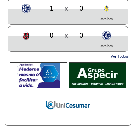
1
x
0
Detalhes
0
x
0
Detalhes
Ver Todos