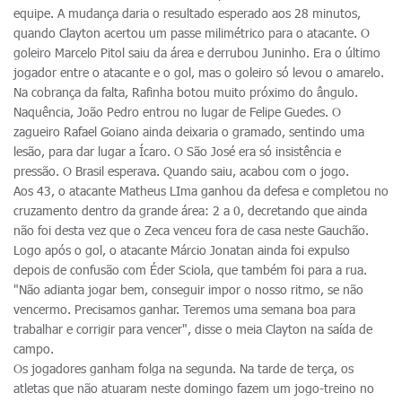
equipe. A mudança daria o resultado esperado aos 28 minutos,
quando Clayton acertou um passe milimétrico para o atacante. O
goleiro Marcelo Pitol saiu da área e derrubou Juninho. Era o último
jogador entre o atacante e o gol, mas o goleiro só levou o amarelo.
Na cobrança da falta, Rafinha botou muito próximo do ângulo.
Naquência, João Pedro entrou no lugar de Felipe Guedes. O
zagueiro Rafael Goiano ainda deixaria o gramado, sentindo uma
lesão, para dar lugar a Ícaro. O São José era só insistência e
pressão. O Brasil esperava. Quando saiu, acabou com o jogo.
Aos 43, o atacante Matheus LIma ganhou da defesa e completou no
cruzamento dentro da grande área: 2 a 0, decretando que ainda
não foi desta vez que o Zeca venceu fora de casa neste Gauchão.
Logo após o gol, o atacante Márcio Jonatan ainda foi expulso
depois de confusão com Éder Sciola, que também foi para a rua.
"Não adianta jogar bem, conseguir impor o nosso ritmo, se não
vencermo. Precisamos ganhar. Teremos uma semana boa para
trabalhar e corrigir para vencer", disse o meia Clayton na saída de
campo.
Os jogadores ganham folga na segunda. Na tarde de terça, os
atletas que não atuaram neste domingo fazem um jogo-treino no