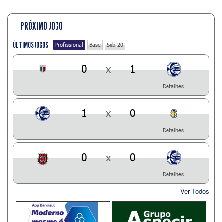
PRÓXIMO JOGO
ÚLTIMOS JOGOS
Profissional
Base
Sub-20
0
x
1
Detalhes
1
x
0
Detalhes
0
x
0
Detalhes
Ver Todos