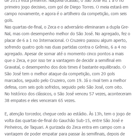
de 2015 está presente. Naquela ocasião, o São José fez 1 a 0 no
primeiro jogo decisivo, com gol de Diego Torres. O meia estará em
campo novamente, e agora é o artilheiro da competição, com seis
gols.
Nas quartas-de-final, o Zeca e o adversário eliminaram a dupla Gre-
Nal, mas com desempenho melhor do São José. No agregado, fez o
placar de 6 a 1 no Internacional. O Cruzeiro passou algum aperto,
sofrendo quatro gols nas duas partidas contra o Grêmio, 6 a 4 no
agregado. Apesar de somar até o momento cinco pontos a mais
que o Zeca, e por isso ter a vantagem de decidir a semifinal em
Gravataí, o desempenho dos dois times é bastante equilibrado. O
São José tem o melhor ataque da competição, com 20 gols
marcados, seguido pelo Cruzeiro, com 19. Já o rival tem a melhor
defesa, com seis gols sofridos, seguido pelo São José, com oito.
No histórico dos clássicos, o São José venceu 57 vezes, aconteceram
38 empates e eles venceram 65 vezes.
E, atenção torcedor, chegue cedo ao estádio. Às 13h, tem o jogo de
volta das quartas-de-final do Gauchão Sub-15, entre São José e
Pinheiros, de Taquari. A gurizada do Zeca entra em campo com a
vantagem de poder empatar para passar às semifinais, depois de