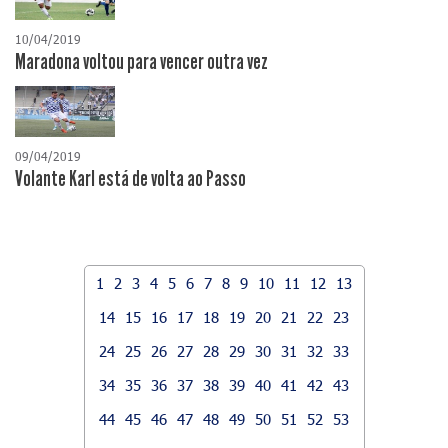
10/04/2019
Maradona voltou para vencer outra vez
09/04/2019
Volante Karl está de volta ao Passo
1
2
3
4
5
6
7
8
9
10
11
12
13
14
15
16
17
18
19
20
21
22
23
24
25
26
27
28
29
30
31
32
33
34
35
36
37
38
39
40
41
42
43
44
45
46
47
48
49
50
51
52
53