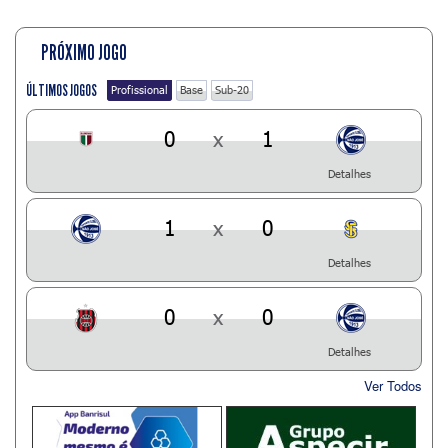
PRÓXIMO JOGO
ÚLTIMOS JOGOS
Profissional
Base
Sub-20
0
x
1
Detalhes
1
x
0
Detalhes
0
x
0
Detalhes
Ver Todos