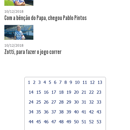
10/12/2018
Com a bênção do Papa, chegou Pablo Pintos
10/12/2018
Zotti, para fazer o jogo correr
1
2
3
4
5
6
7
8
9
10
11
12
13
14
15
16
17
18
19
20
21
22
23
24
25
26
27
28
29
30
31
32
33
34
35
36
37
38
39
40
41
42
43
44
45
46
47
48
49
50
51
52
53