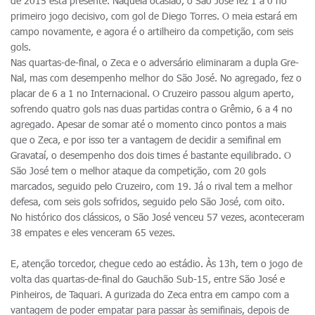
de 2015 está presente. Naquela ocasião, o São José fez 1 a 0 no
primeiro jogo decisivo, com gol de Diego Torres. O meia estará em
campo novamente, e agora é o artilheiro da competição, com seis
gols.
Nas quartas-de-final, o Zeca e o adversário eliminaram a dupla Gre-
Nal, mas com desempenho melhor do São José. No agregado, fez o
placar de 6 a 1 no Internacional. O Cruzeiro passou algum aperto,
sofrendo quatro gols nas duas partidas contra o Grêmio, 6 a 4 no
agregado. Apesar de somar até o momento cinco pontos a mais
que o Zeca, e por isso ter a vantagem de decidir a semifinal em
Gravataí, o desempenho dos dois times é bastante equilibrado. O
São José tem o melhor ataque da competição, com 20 gols
marcados, seguido pelo Cruzeiro, com 19. Já o rival tem a melhor
defesa, com seis gols sofridos, seguido pelo São José, com oito.
No histórico dos clássicos, o São José venceu 57 vezes, aconteceram
38 empates e eles venceram 65 vezes.
E, atenção torcedor, chegue cedo ao estádio. Às 13h, tem o jogo de
volta das quartas-de-final do Gauchão Sub-15, entre São José e
Pinheiros, de Taquari. A gurizada do Zeca entra em campo com a
vantagem de poder empatar para passar às semifinais, depois de