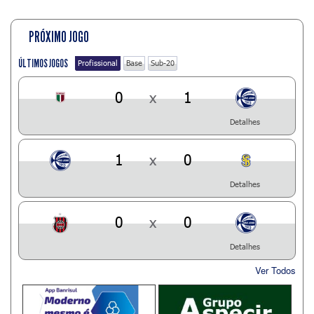
PRÓXIMO JOGO
ÚLTIMOS JOGOS
Profissional
Base
Sub-20
0
x
1
Detalhes
1
x
0
Detalhes
0
x
0
Detalhes
Ver Todos