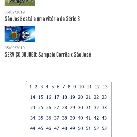
06/09/2019
São José está a uma vitória da Série B
05/09/2019
SERVIÇO DO JOGO: Sampaio Corrêa x São José
1
2
3
4
5
6
7
8
9
10
11
12
13
14
15
16
17
18
19
20
21
22
23
24
25
26
27
28
29
30
31
32
33
34
35
36
37
38
39
40
41
42
43
44
45
46
47
48
49
50
51
52
53