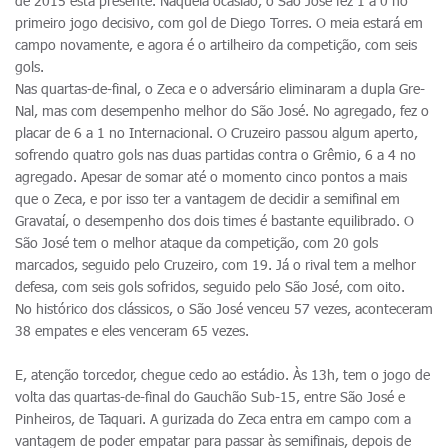
de 2015 está presente. Naquela ocasião, o São José fez 1 a 0 no
primeiro jogo decisivo, com gol de Diego Torres. O meia estará em
campo novamente, e agora é o artilheiro da competição, com seis
gols.
Nas quartas-de-final, o Zeca e o adversário eliminaram a dupla Gre-
Nal, mas com desempenho melhor do São José. No agregado, fez o
placar de 6 a 1 no Internacional. O Cruzeiro passou algum aperto,
sofrendo quatro gols nas duas partidas contra o Grêmio, 6 a 4 no
agregado. Apesar de somar até o momento cinco pontos a mais
que o Zeca, e por isso ter a vantagem de decidir a semifinal em
Gravataí, o desempenho dos dois times é bastante equilibrado. O
São José tem o melhor ataque da competição, com 20 gols
marcados, seguido pelo Cruzeiro, com 19. Já o rival tem a melhor
defesa, com seis gols sofridos, seguido pelo São José, com oito.
No histórico dos clássicos, o São José venceu 57 vezes, aconteceram
38 empates e eles venceram 65 vezes.
E, atenção torcedor, chegue cedo ao estádio. Às 13h, tem o jogo de
volta das quartas-de-final do Gauchão Sub-15, entre São José e
Pinheiros, de Taquari. A gurizada do Zeca entra em campo com a
vantagem de poder empatar para passar às semifinais, depois de